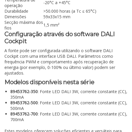
-20°C a +45°C
operação
Durabilidade
>50.000 horas (a Tc ≤ 65°C)
Dimensões
59x33x15 mm
Secção máxima dos
1,5 mm²
fios
Configuração através do software DALI
Cockpit
A fonte pode ser configurada utilizando o software DALI
Cockpit com uma interface USB DALI. Parâmetros como
frequência PWM e comportamento após recuperação de
energia (por exemplo, 0-100% ou último valor) podem ser
ajustados.
Modelos disponíveis nesta série
89453762-350
: Fonte LED DALI 3W, corrente constante (CC),
350mA
89453762-500
: Fonte LED DALI 3W, corrente constante (CC),
500mA
89453762-700
: Fonte LED DALI 3W, corrente constante (CC),
700mA
Estes modelos oferecem soluções eficientes e versáteis para