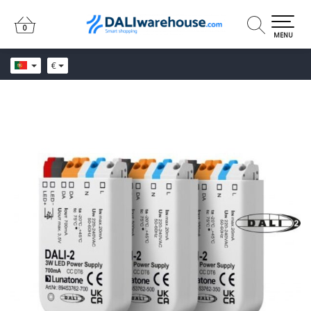
0
0
MENU
€