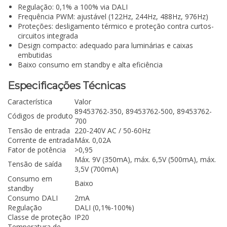
Regulação: 0,1% a 100% via DALI
Frequência PWM: ajustável (122Hz, 244Hz, 488Hz, 976Hz)
Proteções: desligamento térmico e proteção contra curtos-
circuitos integrada
Design compacto: adequado para luminárias e caixas
embutidas
Baixo consumo em standby e alta eficiência
Especificações Técnicas
Característica
Valor
89453762-350, 89453762-500, 89453762-
Códigos de produto
700
Tensão de entrada
220-240V AC / 50-60Hz
Corrente de entrada
Máx. 0,02A
Fator de potência
>0,95
Máx. 9V (350mA), máx. 6,5V (500mA), máx.
Tensão de saída
3,5V (700mA)
Consumo em
Baixo
standby
Consumo DALI
2mA
Regulação
DALI (0,1%-100%)
Classe de proteção
IP20
Temperatura de