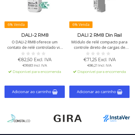
6% Venda
6% Venda
DALI-2 RM8
DALI 2 RM8 Din Rail
O DALI-2 RM8 oferece um
Módulo de relé compacto para
contato de relé controlado via
controle direto de cargas de
barramento DALI, comuta cargas
230V AC via DALI. Comuta cargas
de até 2kW e prolonga a vida útil
permanentes até 2kW.
€82,50 Excl. IVA
€71,25 Excl. IVA
através da comutação por zero
Certificado DALI-2, configurável
€99,83 Incl. IVA
€86,21 Incl. IVA
crossing.
via DALI Cockpit.
Disponível para encomenda
Disponível para encomenda
Adicionar ao carrinho
Adicionar ao carrinho