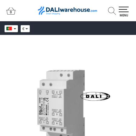
0
0
MENU
€