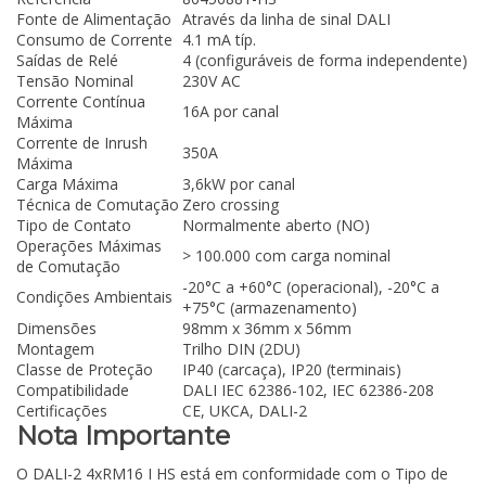
Fonte de Alimentação
Através da linha de sinal DALI
Consumo de Corrente
4.1 mA típ.
Saídas de Relé
4 (configuráveis de forma independente)
Tensão Nominal
230V AC
Corrente Contínua
16A por canal
Máxima
Corrente de Inrush
350A
Máxima
Carga Máxima
3,6kW por canal
Técnica de Comutação
Zero crossing
Tipo de Contato
Normalmente aberto (NO)
Operações Máximas
> 100.000 com carga nominal
de Comutação
-20°C a +60°C (operacional), -20°C a
Condições Ambientais
+75°C (armazenamento)
Dimensões
98mm x 36mm x 56mm
Montagem
Trilho DIN (2DU)
Classe de Proteção
IP40 (carcaça), IP20 (terminais)
Compatibilidade
DALI IEC 62386-102, IEC 62386-208
Certificações
CE, UKCA, DALI-2
Nota Importante
O DALI-2 4xRM16 I HS está em conformidade com o Tipo de