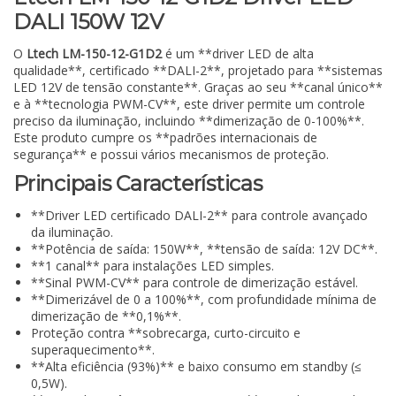
DALI 150W 12V
O
Ltech LM-150-12-G1D2
é um **driver LED de alta
qualidade**, certificado **DALI-2**, projetado para **sistemas
LED 12V de tensão constante**. Graças ao seu **canal único**
e à **tecnologia PWM-CV**, este driver permite um controle
preciso da iluminação, incluindo **dimerização de 0-100%**.
Este produto cumpre os **padrões internacionais de
segurança** e possui vários mecanismos de proteção.
Principais Características
**Driver LED certificado DALI-2** para controle avançado
da iluminação.
**Potência de saída: 150W**, **tensão de saída: 12V DC**.
**1 canal** para instalações LED simples.
**Sinal PWM-CV** para controle de dimerização estável.
**Dimerizável de 0 a 100%**, com profundidade mínima de
dimerização de **0,1%**.
Proteção contra **sobrecarga, curto-circuito e
superaquecimento**.
**Alta eficiência (93%)** e baixo consumo em standby (≤
0,5W).