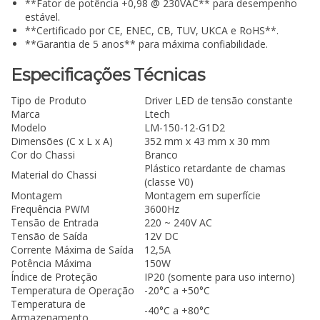
**Fator de potência +0,98 @ 230VAC** para desempenho
estável.
**Certificado por CE, ENEC, CB, TUV, UKCA e RoHS**.
**Garantia de 5 anos** para máxima confiabilidade.
Especificações Técnicas
Tipo de Produto
Driver LED de tensão constante
Marca
Ltech
Modelo
LM-150-12-G1D2
Dimensões (C x L x A)
352 mm x 43 mm x 30 mm
Cor do Chassi
Branco
Plástico retardante de chamas
Material do Chassi
(classe V0)
Montagem
Montagem em superfície
Frequência PWM
3600Hz
Tensão de Entrada
220 ~ 240V AC
Tensão de Saída
12V DC
Corrente Máxima de Saída
12,5A
Potência Máxima
150W
Índice de Proteção
IP20 (somente para uso interno)
Temperatura de Operação
-20°C a +50°C
Temperatura de
-40°C a +80°C
Armazenamento