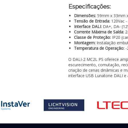
Especificações:
Dimensões:
59mm x 33mm 
Tensão de Entrada:
120Vac -
Interface DALI:
DA+, DA- (12
Corrente Máxima de Saída:
2
Classe de Proteção:
IP20 (car
Montagem:
Instalação embu
Temperatura de Operação:
-
O DALI-2 MC2L PS oferece ampla
escurecimento, comutação, recu
criação de cenas dinâmicas e ma
interface USB Lunatone DALI e 