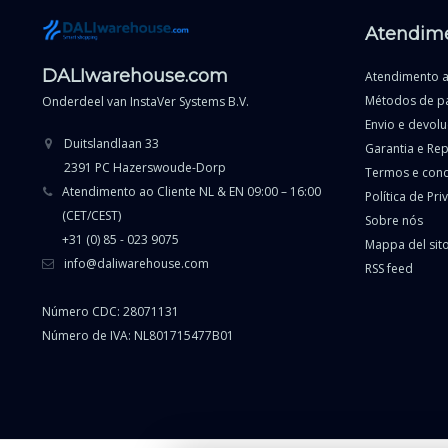
Atendime
DALIwarehouse.com
Atendimento a
Métodos de p
Onderdeel van
InstaVer Systems B.V.
Envio e devol
Duitslandlaan 33
Garantia e Re
2391 PC Hazerswoude-Dorp
Termos e con
Atendimento ao Cliente NL & EN 09:00 – 16:00
Política de Pr
(CET/CEST)
Sobre nós
+31 (0) 85 - 023 9075
Mappa del sit
info@daliwarehouse.com
RSS feed
Número CDC: 28071131
Número de IVA: NL801715477B01