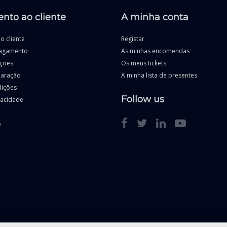
nto ao cliente
A minha conta
o cliente
Registar
agamento
As minhas encomendas
uções
Os meus tickets
paração
A minha lista de presentes
dições
Follow us
ivacidade
o