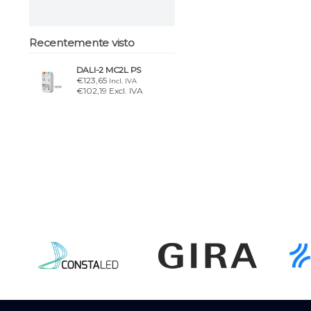
Recentemente visto
DALI-2 MC2L PS
€123,65
Incl. IVA
€102,19 Excl. IVA