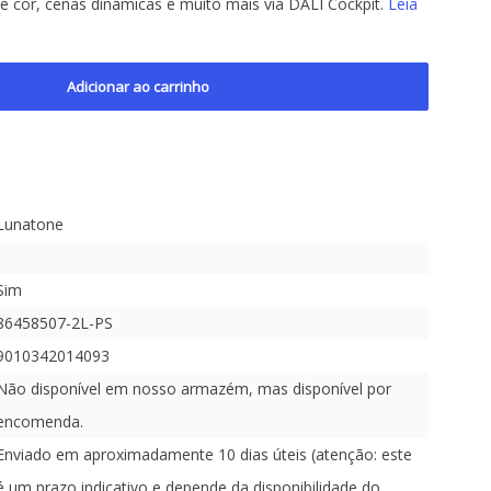
e cor, cenas dinâmicas e muito mais via DALI Cockpit.
Leia
Adicionar ao carrinho
Lunatone
Sim
86458507-2L-PS
9010342014093
Não disponível em nosso armazém, mas disponível por
encomenda.
Enviado em aproximadamente 10 dias úteis (atenção: este
é um prazo indicativo e depende da disponibilidade do