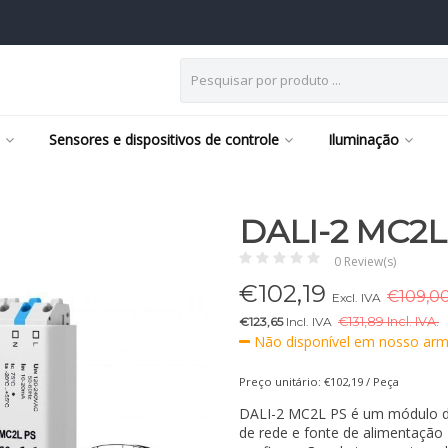
Sensores e dispositivos de controle
Iluminação
DALI-2 MC2L
0 Review(s)
€
102,19
€109,00
Excl. IVA
€123,65
Incl. IVA
€
131,89 Incl. IVA.
Não disponível em nosso arm
Preço unitário: €102,19 / Peça
DALI-2 MC2L PS é um módulo de
de rede e fonte de alimentação