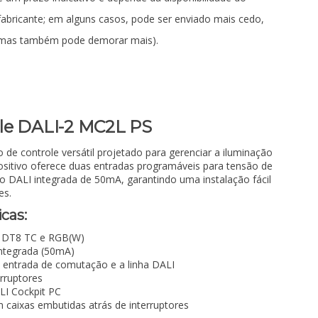
fabricante; em alguns casos, pode ser enviado mais cedo,
mas também pode demorar mais).
le DALI-2 MC2L PS
e controle versátil projetado para gerenciar a iluminação
ositivo oferece duas entradas programáveis para tensão de
o DALI integrada de 50mA, garantindo uma instalação fácil
es.
icas:
I DT8 TC e RGB(W)
ntegrada (50mA)
a entrada de comutação e a linha DALI
rruptores
LI Cockpit PC
 caixas embutidas atrás de interruptores