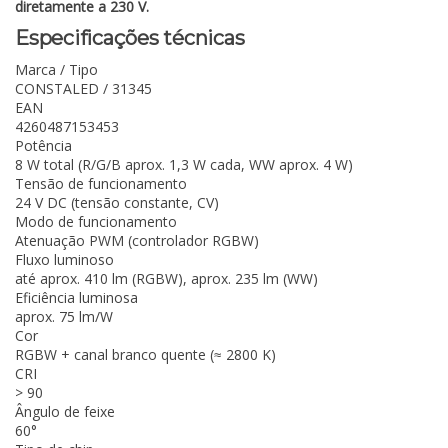
diretamente a 230 V.
Especificações técnicas
Marca / Tipo
CONSTALED / 31345
EAN
4260487153453
Potência
8 W total (R/G/B aprox. 1,3 W cada, WW aprox. 4 W)
Tensão de funcionamento
24 V DC (tensão constante, CV)
Modo de funcionamento
Atenuação PWM (controlador RGBW)
Fluxo luminoso
até aprox. 410 lm (RGBW), aprox. 235 lm (WW)
Eficiência luminosa
aprox. 75 lm/W
Cor
RGBW + canal branco quente (≈ 2800 K)
CRI
> 90
Ângulo de feixe
60°