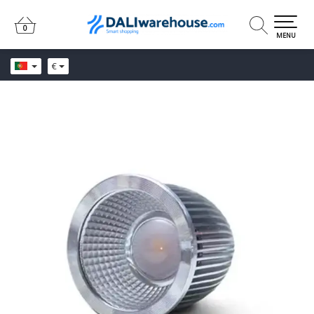
0
0
MENU
€