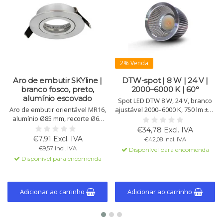
2% Venda
Aro de embutir SKYline |
DTW-spot | 8 W | 24 V |
branco fosco, preto,
2000–6000 K | 60°
alumínio escovado
Spot LED DTW 8 W, 24 V, branco
Aro de embutir orientável MR16,
ajustável 2000–6000 K, 750 lm ±10
alumínio Ø85 mm, recorte Ø68
%, feixe 60°. CRI >96 e vida útil
mm, inclinável 50°, fácil
>50.000 h. Ideal para iluminação
€34,78 Excl. IVA
instalação. Disponível em branco
ambiente dinâmica.
€7,91 Excl. IVA
€42,08 Incl. IVA
fosco, preto e alumínio
€9,57 Incl. IVA
Disponível para encomenda
escovado.
Disponível para encomenda
Adicionar ao carrinho
Adicionar ao carrinho