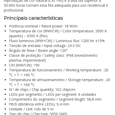
reprodução de cor natural (CRI >90) e a vida útil superior a
50.000 horas tornam esta fita adequada para uso residencial e
profissional.
Principais características
Potência nominal / Rated power: 18 W/m
Temperatura de cor (WW/CW) / Color temperature: 2000 K
(quente) – 6500 K (frio)
Fluxo luminoso (WW+CW) / Luminous flux: 1200 lm ±10%
Tensão de entrada / Input voltage: 24 V DC
Ângulo de feixe / Beam angle: 120°
Classe de proteção / Safety class: IP68 (revestimento
plasma, impermeável)
CRI (WW/CW): >90
Temperatura de funcionamento / Working temperature: -20
°C < T < +60 °C
Temperatura de armazenamento / Storage temperature: -20
°C < T < +60 °C
N.º de chips / Chip quantity: 102 chips/m
LEDs por segmento / LEDs per segment: 6 unidades
Comprimento do segmento / Segment length: 58,8 mm
Pitch (distância entre LEDs): 9,4 mm
Unidade / Unit: rolo de 5 m
Tipo de chip / Chip type: 5050 SMD