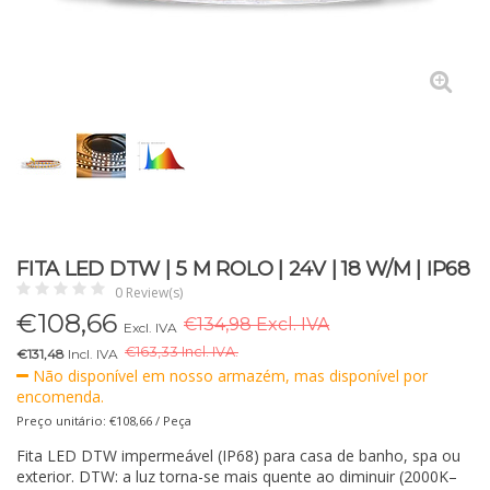
FITA LED DTW | 5 M ROLO | 24V | 18 W/M | IP68
0 Review(s)
€
108,66
€134,98 Excl. IVA
Excl. IVA
€
163,33 Incl. IVA.
€131,48
Incl. IVA
Não disponível em nosso armazém, mas disponível por
encomenda.
Preço unitário: €108,66 / Peça
Fita LED DTW impermeável (IP68) para casa de banho, spa ou
exterior. DTW: a luz torna-se mais quente ao diminuir (2000K–