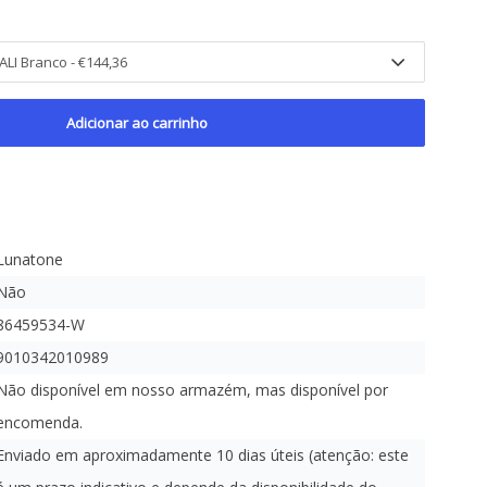
Adicionar ao carrinho
Lunatone
Não
86459534-W
9010342010989
Não disponível em nosso armazém, mas disponível por
encomenda.
Enviado em aproximadamente 10 dias úteis (atenção: este