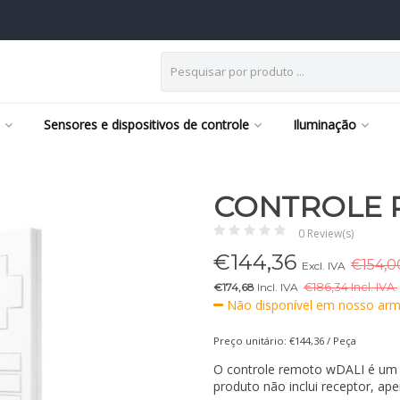
Sensores e dispositivos de controle
Iluminação
CONTROLE 
0 Review(s)
€
144,36
€154,00
Excl. IVA
€174,68
Incl. IVA
€
186,34 Incl. IVA.
Não disponível em nosso arm
Preço unitário: €144,36 / Peça
O controle remoto wDALI é um c
produto não inclui receptor, ap