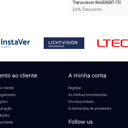
Transceiver 86459587-TR
24% Desconto
nto ao cliente
A minha conta
o cliente
Registar
agamento
As minhas encomendas
uções
Os meus tickets
paração
A minha lista de presentes
dições
Follow us
ivacidade