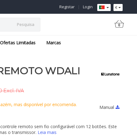
Registar
|
Login
€
Pesquisa
0
Ofertas Limitadas
Marcas
REMOTO WDALI
 Excl. IVA
azém, mas disponível por encomenda.
Manual
ontrole remoto sem fio configurável com 12 botões. Este
enas o transmissor.
Leia mais