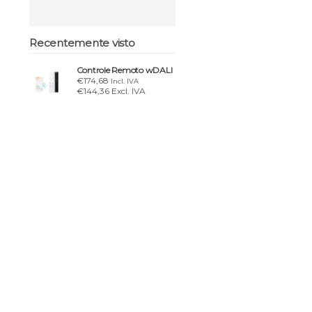
Recentemente visto
Controle Remoto wDALI
€174,68
Incl. IVA
€144,36 Excl. IVA