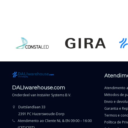
Atendime
DALIwarehouse.com
Atendimento a
Métodos de p
Onderdeel van
InstaVer Systems B.V.
Envio e devol
Duitslandlaan 33
Garantia e Re
2391 PC Hazerswoude-Dorp
Termos e con
Atendimento ao Cliente NL & EN 09:00 – 16:00
Política de Pr
(CET/CEST)