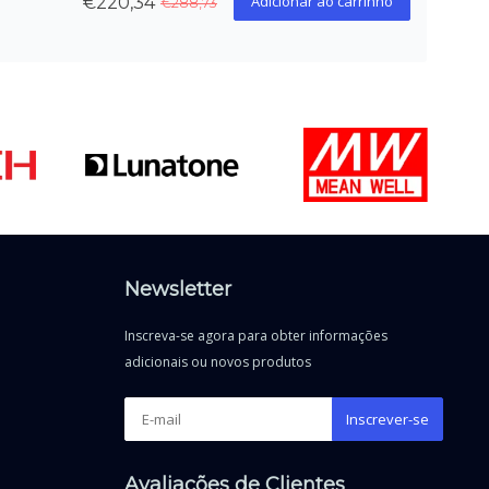
Adicionar ao carrinho
€220,34
€288,73
Newsletter
Inscreva-se agora para obter informações
adicionais ou novos produtos
Inscrever-se
Avaliações de Clientes