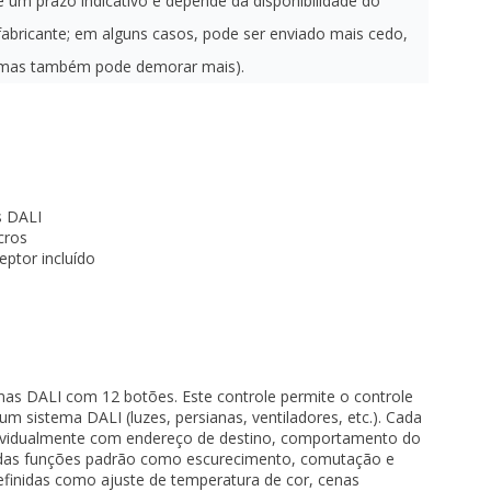
é um prazo indicativo e depende da disponibilidade do
fabricante; em alguns casos, pode ser enviado mais cedo,
mas também pode demorar mais).
s DALI
cros
ptor incluído
as DALI com 12 botões. Este controle permite o controle
m sistema DALI (luzes, persianas, ventiladores, etc.). Cada
dividualmente com endereço de destino, comportamento do
das funções padrão como escurecimento, comutação e
finidas como ajuste de temperatura de cor, cenas