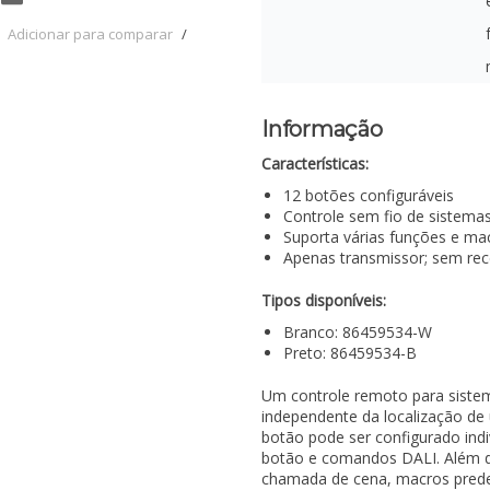
Adicionar para comparar
/
Informação
Características:
12 botões configuráveis
Controle sem fio de sistema
Suporta várias funções e ma
Apenas transmissor; sem rece
Tipos disponíveis:
Branco: 86459534-W
Preto: 86459534-B
Um controle remoto para sistem
independente da localização de u
botão pode ser configurado in
botão e comandos DALI. Além 
chamada de cena, macros prede