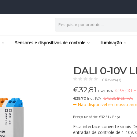
Sensores e dispositivos de controle
Iluminação
DALI 0-10V 
0 Review(s)
€
32,81
€35,00 Ex
Excl. IVA
€39,70
Incl. IVA
€
42,35 Incl. IVA.
Não disponível em nosso arm
Preço unitário: €32,81 / Peça
Esta interface converte sinais 
entradas de controle de 1-10V. 