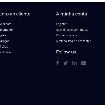
nto ao cliente
A minha conta
o cliente
Registar
agamento
As minhas encomendas
uções
Os meus tickets
paração
A minha lista de presentes
dições
Follow us
ivacidade
o