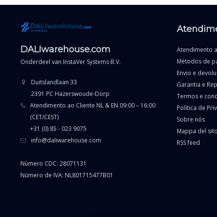
Atendime
DALIwarehouse.com
Atendimento a
Métodos de p
Onderdeel van
InstaVer Systems B.V.
Envio e devol
Duitslandlaan 33
Garantia e Re
2391 PC Hazerswoude-Dorp
Termos e con
Atendimento ao Cliente NL & EN 09:00 – 16:00
Política de Pr
(CET/CEST)
Sobre nós
+31 (0) 85 - 023 9075
Mappa del sit
info@daliwarehouse.com
RSS feed
Número CDC: 28071131
Número de IVA: NL801715477B01