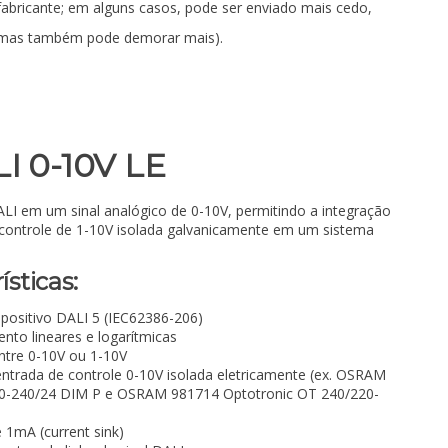
fabricante; em alguns casos, pode ser enviado mais cedo,
mas também pode demorar mais).
LI 0-10V LE
DALI em um sinal analógico de 0-10V, permitindo a integração
 controle de 1-10V isolada galvanicamente em um sistema
ísticas:
spositivo DALI 5 (IEC62386-206)
nto lineares e logarítmicas
entre 0-10V ou 1-10V
ntrada de controle 0-10V isolada eletricamente (ex. OSRAM
20-240/24 DIM P e OSRAM 981714 Optotronic OT 240/220-
 1mA (current sink)