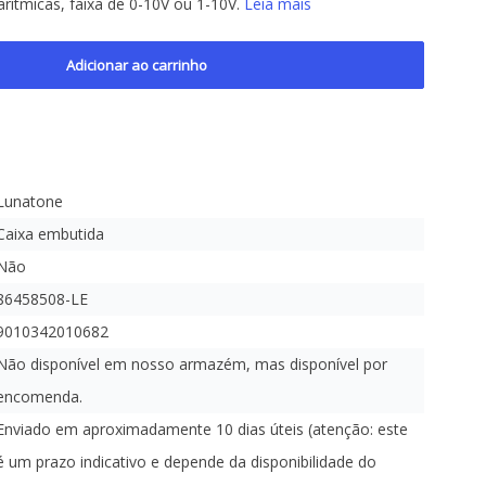
arítmicas, faixa de 0-10V ou 1-10V.
Leia mais
Adicionar ao carrinho
Lunatone
Caixa embutida
Não
86458508-LE
9010342010682
Não disponível em nosso armazém, mas disponível por
encomenda.
Enviado em aproximadamente 10 dias úteis (atenção: este
é um prazo indicativo e depende da disponibilidade do