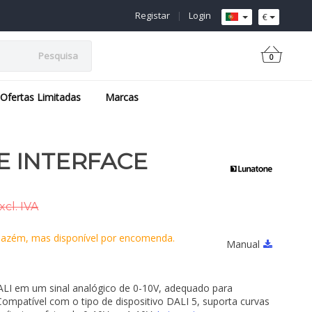
Registar
|
Login
€
Pesquisa
0
Ofertas Limitadas
Marcas
LE INTERFACE
cl. IVA
azém, mas disponível por encomenda.
Manual
DALI em um sinal analógico de 0-10V, adequado para
Compatível com o tipo de dispositivo DALI 5, suporta curvas