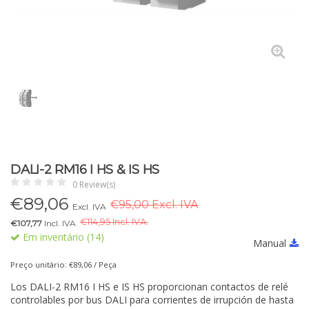
DALI-2 RM16 I HS & IS HS
0 Review(s)
€
89,06
€95,00 Excl. IVA
Excl. IVA
€
114,95 Incl. IVA.
€107,77
Incl. IVA
Em inventário (14)
Manual
Preço unitário: €89,06 / Peça
Los DALI-2 RM16 I HS e IS HS proporcionan contactos de relé
controlables por bus DALI para corrientes de irrupción de hasta