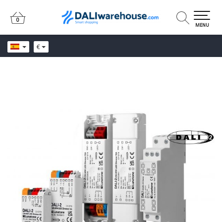
0
0
MENU
€