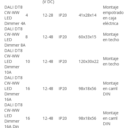
(V DC)
DALI DT8
Montaje
CW-WW
empotrado
4
12-28
IP20
41x28x14
LED
en caja
Dimmer 4A
eléctrica
DALI DT8
CW-WW
Montaje
8
12-48
IP20
60x33x15
LED
en techo
Dimmer 8A
DALI DT8
CW-WW
Montaje
LED
10
12-48
IP20
120x30x22
en techo
Dimmer
10A
DALI DT8
CW-WW
Montaje
LED
16
12-48
IP20
98x18x56
en carril
Dimmer
DIN
16A
DALI DT8
CW-WW
Montaje
LED
16
12-48
IP20
98x18x56
en carril
Dimmer
DIN
16A Din