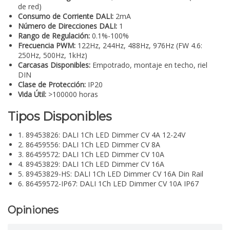
de red)
Consumo de Corriente DALI:
2mA
Número de Direcciones DALI:
1
Rango de Regulación:
0.1%-100%
Frecuencia PWM:
122Hz, 244Hz, 488Hz, 976Hz (FW 4.6:
250Hz, 500Hz, 1kHz)
Carcasas Disponibles:
Empotrado, montaje en techo, riel
DIN
Clase de Protección:
IP20
Vida Útil:
>100000 horas
Tipos Disponibles
1. 89453826: DALI 1Ch LED Dimmer CV 4A 12-24V
2. 86459556: DALI 1Ch LED Dimmer CV 8A
3. 86459572: DALI 1Ch LED Dimmer CV 10A
4. 89453829: DALI 1Ch LED Dimmer CV 16A
5. 89453829-HS: DALI 1Ch LED Dimmer CV 16A Din Rail
6. 86459572-IP67: DALI 1Ch LED Dimmer CV 10A IP67
Opiniones