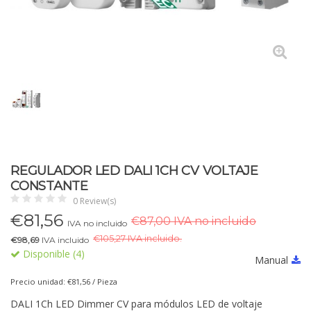
REGULADOR LED DALI 1CH CV VOLTAJE
CONSTANTE
0 Review(s)
€
81,56
€87,00 IVA no incluido
IVA no incluido
€
105,27 IVA incluido.
€98,69
IVA incluido
Disponible (4)
Manual
Precio unidad: €81,56 / Pieza
DALI 1Ch LED Dimmer CV para módulos LED de voltaje