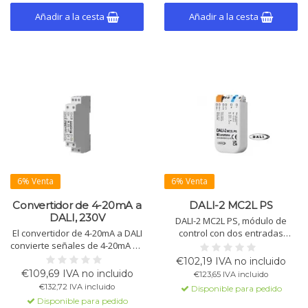
+75°C, protección IP20.
Añadir a la cesta
Añadir a la cesta
6% Venta
6% Venta
Convertidor de 4-20mA a
DALI-2 MC2L PS
DALI, 230V
DALI-2 MC2L PS, módulo de
El convertidor de 4-20mA a DALI
control con dos entradas
convierte señales de 4-20mA en
programables para voltaje de
valores de atenuación DALI.
red y fuente de alimentación
€102,19 IVA no incluido
Este dispositivo modular es
DALI integrada. Soporta
€109,69 IVA no incluido
€123,65 IVA incluido
adecuado para montaje en
atenuación, conmutación,
€132,72 IVA incluido
Disponible para pedido
carril DIN y proporciona
escenas, temperatura de color
Disponible para pedido
alimentación DALI integrada
y secuencias dinámicas.