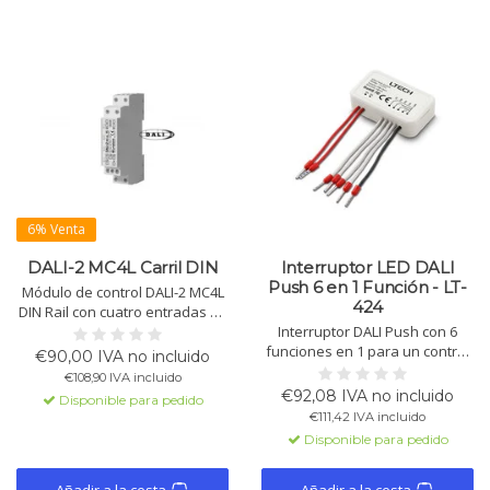
6% Venta
DALI-2 MC4L Carril DIN
Interruptor LED DALI
Push 6 en 1 Función - LT-
Módulo de control DALI-2 MC4L
424
DIN Rail con cuatro entradas de
conmutación independientes
Interruptor DALI Push con 6
para voltaje de red. Soporta
funciones en 1 para un control
€90,00 IVA no incluido
regulación, conmutación,
de iluminación flexible. No
€108,90 IVA incluido
escenas y gestión de color
necesita fuente de
€92,08 IVA no incluido
Disponible para pedido
RGBW a través de DALI-2. Apto
alimentación externa, conexión
€111,42 IVA incluido
para montaje en carril DIN.
directa al bus DALI. Compacto,
Disponible para pedido
fácil de instalar, ideal para
hogar, oficina, hotel y tienda.