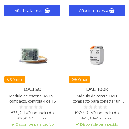
Añadir a la cesta
Añadir a la cesta
6% Venta
6% Venta
DALI SC
DALI 100k
Módulo de escena DALI SC
Módulo de control DALI
compacto, controla 4 de 16
compacto para conectar un
escenas mediante pulsadores,
potenciómetro de 100kΩ,
programable, alimentado por
configurable a través del
€55,31 IVA no incluido
€37,50 IVA no incluido
línea DALI, se instala en caja
software DALI Cockpit.
€66,93 IVA incluido
€45,38 IVA incluido
empotrada, clase de protección
Adecuado para instalación en
Disponible para pedido
Disponible para pedido
IP20, temperatura de
cajas empotradas, alimentado