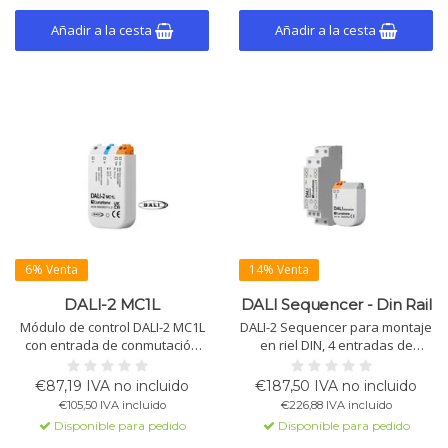
funcionamiento -25°C a +75°C.
por la línea de señal DALI.
Añadir a la cesta
Añadir a la cesta
6% Venta
14% Venta
DALI-2 MC1L
DALI Sequencer - Din Rail
Módulo de control DALI-2 MC1L
DALI-2 Sequencer para montaje
con entrada de conmutación
en riel DIN, 4 entradas de
galvanicamente aislada para
voltaje de red, 4 LED para
voltaje de red. Soporta
secuencias activas,
€87,19 IVA no incluido
€187,50 IVA no incluido
atenuación, conmutación,
configurable mediante
€105,50 IVA incluido
€226,88 IVA incluido
escenas y más a través de DALI
software PC DALI-Cockpit.
Disponible para pedido
Disponible para pedido
Cockpit.
Rango de temperatura: -20°C a