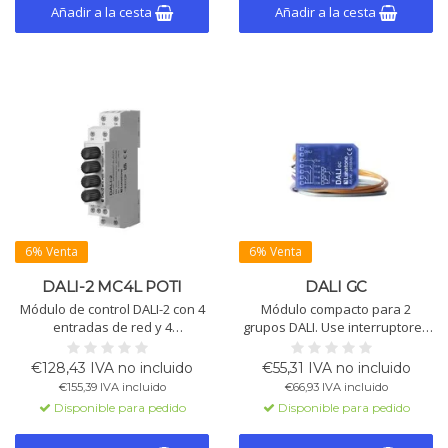
Añadir a la cesta
Añadir a la cesta
6% Venta
6% Venta
DALI-2 MC4L POTI
DALI GC
Módulo de control DALI-2 con 4
Módulo compacto para 2
entradas de red y 4
grupos DALI. Use interruptores
potenciómetros para control
convencionales para atenuar y
directo de iluminación.
conmutar. Equipado con un
€128,43 IVA no incluido
€55,31 IVA no incluido
Compatible con regulación,
interruptor giratorio para la
€155,39 IVA incluido
€66,93 IVA incluido
escenas, DT8, macros y
selección de grupo. Alimentado
Disponible para pedido
Disponible para pedido
secuencias. Montaje en carril
a través de la línea de señal
DIN.
DALI.