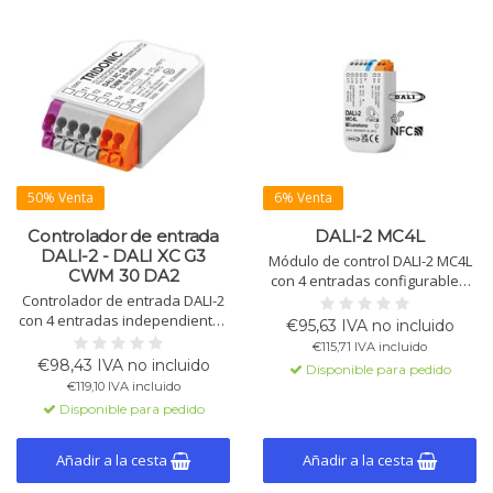
50% Venta
6% Venta
Controlador de entrada
DALI-2 MC4L
DALI-2 - DALI XC G3
Módulo de control DALI-2 MC4L
CWM 30 DA2
con 4 entradas configurables.
Controlador de entrada DALI-2
Soporta atenuación,
con 4 entradas independientes
conmutación, escenas, control
€95,63 IVA no incluido
para contactos flotantes o
de temperatura de color y RGB.
€115,71 IVA incluido
pulsadores. Alimentado a
Instalación y configuración
€98,43 IVA no incluido
Disponible para pedido
través de la línea DALI-2,
sencilla vía DALI Cockpit y NFC.
€119,10 IVA incluido
compatible con Application
Disponible para pedido
Controllers DALI-2. Incluye
cables de conexión de 25 cm.
Añadir a la cesta
Añadir a la cesta