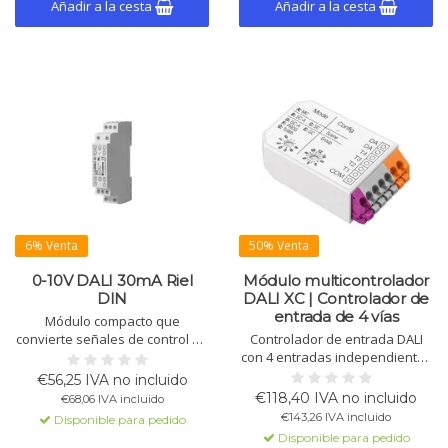
Añadir a la cesta
Añadir a la cesta
6% Venta
50% Venta
0-10V DALI 30mA Riel
Módulo multicontrolador
DIN
DALI XC | Controlador de
entrada de 4 vías
Módulo compacto que
convierte señales de control de
Controlador de entrada DALI
0-10V en niveles de atenuación
con 4 entradas independientes
DALI. Fuente de alimentación
para interruptores. Alimentado
€56,25 IVA no incluido
DALI integrada para hasta 10
por DALI, modo y alcance
€118,40 IVA no incluido
€68,06 IVA incluido
dispositivos. Montaje en carril
ajustables. Múltiples módulos
€143,26 IVA incluido
Disponible para pedido
DIN.
posibles.
Disponible para pedido