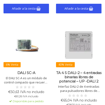
para hasta 10 cargas.
Añadir a la cesta
Añadir a la cesta
6% Venta
40% Venta
DALI SC-A
TA 4 S DALI-2 – 4 entradas
binarias libres de
El DALI SC-A es un módulo de
potencial – UP -DALI 2
control compacto que recuerda
cuatro escenas DALI mediante
Interfaz DALI-2 de 4 entradas
interruptores momentáneos
para pulsadores libres de
€50,63 IVA no incluido
convencionales. La selección
potencial, configurable como
€61,26 IVA incluido
de escenas se realiza
contacto NA o NC, con 2
€65,04 IVA no incluido
Disponible para pedido
mediante un interruptor
entradas extra para sensores
€78,70 IVA incluido