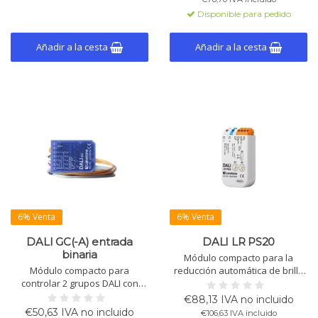
giratorio. Este módulo no
o potenciómetros. Alimentación
Disponible para pedido
admite escenas programables.
por bus DALI. Fácil instalación.
Añadir a la cesta
Añadir a la cesta
6% Venta
6% Venta
DALI GC(-A) entrada
DALI LR PS20
binaria
Módulo compacto para la
Módulo compacto para
reducción automática de brillo
controlar 2 grupos DALI con
con fuente de alimentación
interruptores convencionales.
DALI integrada, adecuado para
€88,13 IVA no incluido
Selección de grupo mediante
la instalación en cajas
€50,63 IVA no incluido
€106,63 IVA incluido