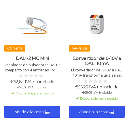
6% Venta
6% Venta
DALI-2 MC Mini
Convertidor de 0-10V a
DALI 10mA
Acoplador de pulsadores DALI-2
compacto con 4 entradas libres
El convertidor de 0-10V a DALI
de potencial para interruptores,
10mA transforma una señal
pulsadores o potenciómetros
analógica de 0-10V en un valor
€62,81 IVA no incluido
de 100 kΩ. Compatible con
de atenuación DALI y
€56,25 IVA no incluido
€76,00 IVA incluido
regulación, escenas, DT8,
proporciona alimentación DALI
€68,06 IVA incluido
Disponible para pedido
macros y DALI-2 multimaestro.
para hasta 4 cargas. Disponible
Disponible para pedido
en versiones con rangos de
atenuación del 1%-100% y del
10%-100%.
Añadir a la cesta
Añadir a la cesta