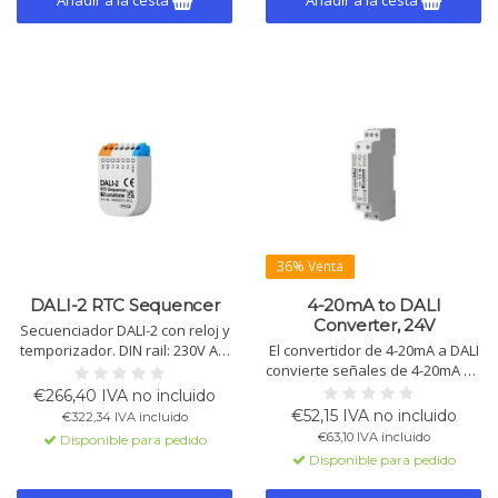
Añadir a la cesta
Añadir a la cesta
36% Venta
DALI-2 RTC Sequencer
4-20mA to DALI
Converter, 24V
Secuenciador DALI-2 con reloj y
temporizador. DIN rail: 230V AC.
El convertidor de 4-20mA a DALI
Empotrado: alimentación por
convierte señales de 4-20mA en
DALI. Hasta 32 acciones
valores de atenuación DALI. El
€266,40 IVA no incluido
programadas o manuales.
dispositivo requiere una fuente
€52,15 IVA no incluido
€322,34 IVA incluido
Activación por escenas o
de alimentación externa de 24V
€63,10 IVA incluido
Disponible para pedido
entradas.
y proporciona una alimentación
Disponible para pedido
de bus DALI para hasta 10
cargas DALI.