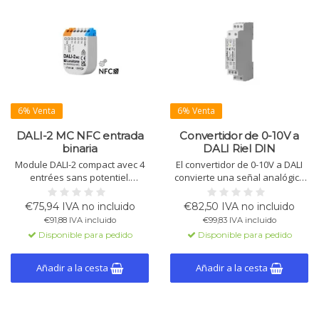
6% Venta
6% Venta
DALI-2 MC NFC entrada
Convertidor de 0-10V a
binaria
DALI Riel DIN
Module DALI-2 compact avec 4
El convertidor de 0-10V a DALI
entrées sans potentiel.
convierte una señal analógica
Convient pour la variation, la
de 0-10V en un valor de
commutation, les scènes et le
atenuación DALI. Adecuado
€75,94 IVA no incluido
€82,50 IVA no incluido
contrôle des couleurs.
para montaje en riel DIN,
€91,88 IVA incluido
€99,83 IVA incluido
Configuration via DALI Cockpit
configurable a través del
Disponible para pedido
Disponible para pedido
et NFC.
software DALI Cockpit,
alimentación de 12-24V DC.
Añadir a la cesta
Añadir a la cesta