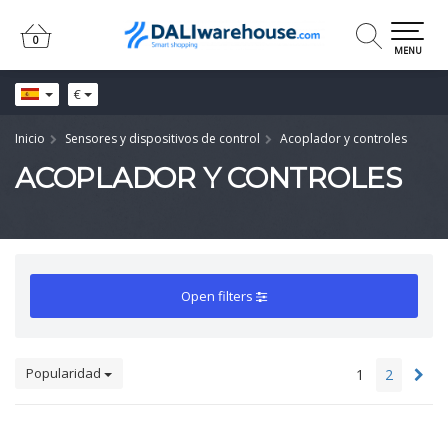
0
0
MENU
€
Inicio
Sensores y dispositivos de control
Acoplador y controles
ACOPLADOR Y CONTROLES
Open filters
Popularidad
1
2