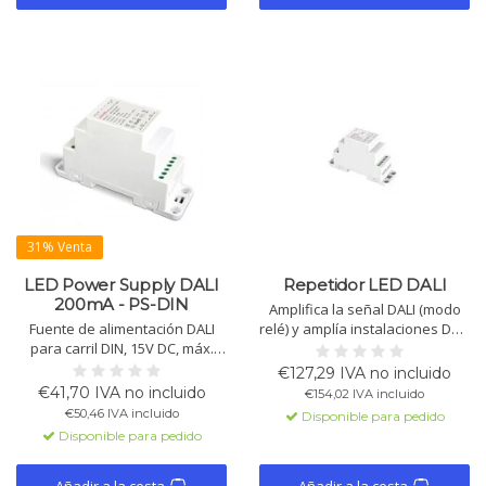
31% Venta
LED Power Supply DALI
Repetidor LED DALI
200mA - PS-DIN
Amplifica la señal DALI (modo
Fuente de alimentación DALI
relé) y amplía instalaciones DALI
para carril DIN, 15V DC, máx.
(modo extendido). Funciona
220mA, 3.3W. Protección contra
como fuente de alimentación
€127,29 IVA no incluido
sobrecarga y cortocircuito.
DALI, conmutación sencilla por
€41,70 IVA no incluido
€154,02 IVA incluido
Clase 2, uso interior,
DIP.
€50,46 IVA incluido
Disponible para pedido
certificación CE.
Disponible para pedido