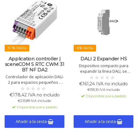
51% Venta
6% Venta
Application controller |
DALI 2 Expander HS
sceneCOM S RTC CWM 31
Dispositivo compacto para
BT NF DA2
expandir la línea DALI, se
Controlador de aplicación DALI-
conecta al circuito DALI, actúa
2 para espacios pequeños y
como balasto DALI con dirección
€161,24 IVA no incluido
medianos, fácil de integrar.
DALI. La salida forma una
€195,10 IVA incluido
Compatible con Tridonic y otros
sublínea DALI. Disponible en 3
€178,42 IVA no incluido
Disponible para pedido
dispositivos DALI/DALI-2.
variantes de carcasa.
€215,89 IVA incluido
Actualizaciones de firmware
Disponible para pedido
por Bluetooth. 4 entradas para
interruptores, alimentación por
línea DALI. Compact
Añadir a la cesta
Añadir a la cesta