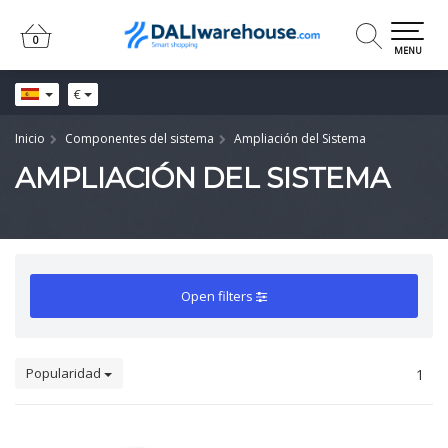
0
0
MENU
€
Inicio
Componentes del sistema
Ampliación del Sistema
AMPLIACIÓN DEL SISTEMA
Open filters
Popularidad
1