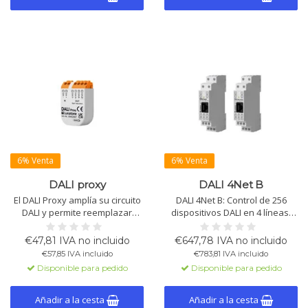
6% Venta
6% Venta
DALI proxy
DALI 4Net B
El DALI Proxy amplía su circuito
DALI 4Net B: Control de 256
DALI y permite reemplazar
dispositivos DALI en 4 líneas.
dispositivos sin re-
Configuración a través de
direccionamiento. Controla 2
Ethernet y software DALI-
€47,81 IVA no incluido
€647,78 IVA no incluido
dispositivos DALI con 1
Cockpit. Soporta Modbus TCP,
€57,85 IVA incluido
€783,81 IVA incluido
dirección, funciona con
ofrece funciones avanzadas
Disponible para pedido
Disponible para pedido
software DALI Cockpit.
como ciclo circadiano e
iluminación de emergencia.
Añadir a la cesta
Añadir a la cesta