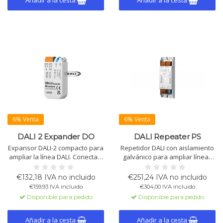
Añadir a la cesta
Añadir a la cesta
6% Venta
6% Venta
DALI 2 Expander DO
DALI Repeater PS
Expansor DALI-2 compacto para
Repetidor DALI con aislamiento
ampliar la línea DALI. Conecta a
galvánico para ampliar líneas
terminales DALI IN. Aumenta el
hasta 600m. Comunicación
número de dispositivos y la
bidireccional sin limitar 64
€132,18 IVA no incluido
€251,24 IVA no incluido
longitud del cable. Fuente de
direcciones. Con fuente
€159,93 IVA incluido
€304,00 IVA incluido
alimentación DALI integrada.
integrada para sistemas single
Disponible para pedido
Disponible para pedido
y multi master.
Añadir a la cesta
Añadir a la cesta