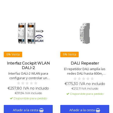
6% Venta
6% Venta
Interfaz Cockpit WLAN
DALI Repeater
DALI-2
El repetidor DALI amplía las
Interfaz DALI-2 WLAN para
redes DALI hasta 600m,
configurar y controlar un
amplifica señales
sistema DALI a través de Wi-Fi
bidireccionales y proporciona
€175,30 IVA no incluido
con el software DALI Cockpit.
aislamiento galvánico.
€257,80 IVA no incluido
€212,11 IVA incluido
Disponible con o sin
Adecuado para hasta 64
€311,94 IVA incluido
Disponible para pedido
alimentación DALI de 200mA.
dispositivos, con alimentación
Disponible para pedido
separada por subcircuito.
Añadir a la cesta
Añadir a la cesta