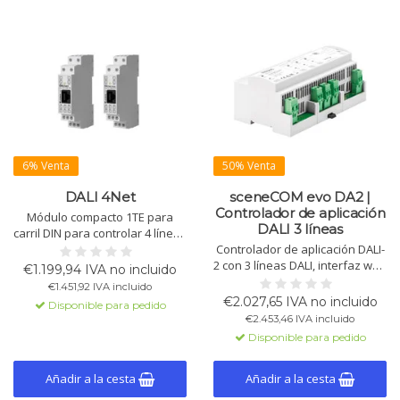
6% Venta
50% Venta
DALI 4Net
sceneCOM evo DA2 |
Controlador de aplicación
Módulo compacto 1TE para
DALI 3 líneas
carril DIN para controlar 4 líneas
DALI (hasta 256 dispositivos).
Controlador de aplicación DALI-
Configuración a través de
2 con 3 líneas DALI, interfaz web
€1.199,94 IVA no incluido
Ethernet con el software DALI-
y funciones ampliables.
€1.451,92 IVA incluido
Cockpit. Soporta Modbus TCP.
Soporta hasta 192 drivers DALI
€2.027,65 IVA no incluido
Disponible para pedido
Incluye RTC, programador y
y pruebas de iluminación de
€2.453,46 IVA incluido
funciones centrales.
emergencia. Funciones extra
Disponible para pedido
con licencias adicionales en
venta.
Añadir a la cesta
Añadir a la cesta