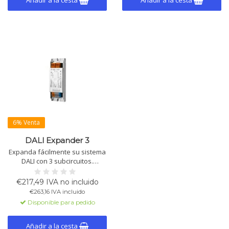
Añadir a la cesta
Añadir a la cesta
6% Venta
DALI Expander 3
Expanda fácilmente su sistema
DALI con 3 subcircuitos.
Proporciona alimentación de
bus para 3x 25 dispositivos
€217,49 IVA no incluido
DALI. Control directo a través de
€263,16 IVA incluido
entradas switch&dim. -20°C a
Disponible para pedido
+60°C, IP20.
Añadir a la cesta