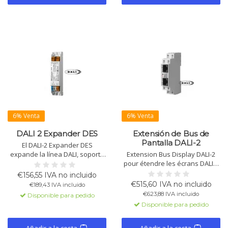
6% Venta
6% Venta
DALI 2 Expander DES
Extensión de Bus de
Pantalla DALI-2
El DALI-2 Expander DES
expande la línea DALI, soporta
Extension Bus Display DALI-2
Switch&Dim, proporciona
pour étendre les écrans DALI-2
alimentación de bus de
7”. Ajoute 3 lignes DALI
€156,55 IVA no incluido
25mA/200mA, extiende la
supplémentaires, chacune avec
€515,60 IVA no incluido
€189,43 IVA incluido
longitud del cable a 300m, y es
64 adresses. Équipé d’Ethernet
€623,88 IVA incluido
Disponible para pedido
adecuado para instalación en
et alimentation 24V.
Disponible para pedido
luminarias o montaje en techo.