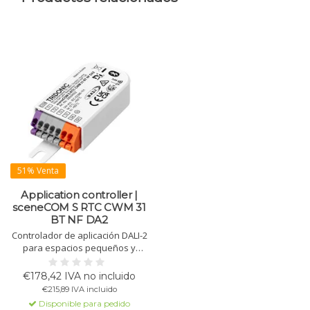
51% Venta
Application controller |
sceneCOM S RTC CWM 31
BT NF DA2
Controlador de aplicación DALI-2
para espacios pequeños y
medianos, fácil de integrar.
Compatible con Tridonic y otros
€178,42 IVA no incluido
dispositivos DALI/DALI-2.
€215,89 IVA incluido
Actualizaciones de firmware por
Disponible para pedido
Bluetooth. 4 entradas para