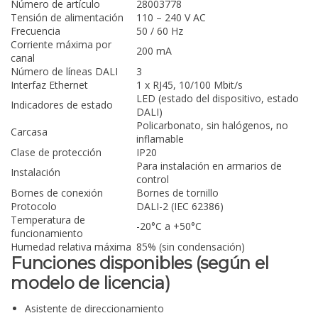
Número de artículo
28003778
Tensión de alimentación
110 – 240 V AC
Frecuencia
50 / 60 Hz
Corriente máxima por
200 mA
canal
Número de líneas DALI
3
Interfaz Ethernet
1 x RJ45, 10/100 Mbit/s
LED (estado del dispositivo, estado
Indicadores de estado
DALI)
Policarbonato, sin halógenos, no
Carcasa
inflamable
Clase de protección
IP20
Para instalación en armarios de
Instalación
control
Bornes de conexión
Bornes de tornillo
Protocolo
DALI-2 (IEC 62386)
Temperatura de
-20°C a +50°C
funcionamiento
Humedad relativa máxima
85% (sin condensación)
Funciones disponibles (según el
modelo de licencia)
Asistente de direccionamiento