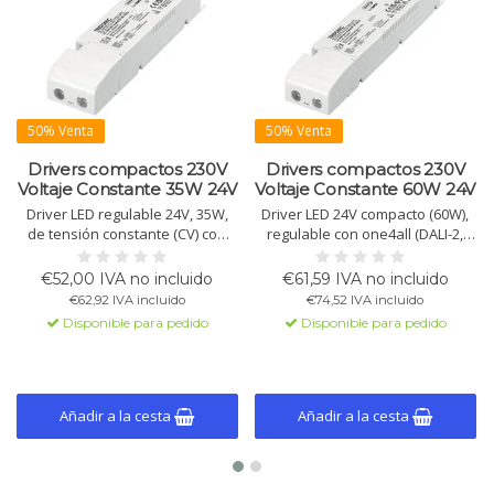
50% Venta
50% Venta
Drivers compactos 230V
Drivers compactos 230V
Voltaje Constante 35W 24V
Voltaje Constante 60W 24V
Driver LED regulable 24V, 35W,
Driver LED 24V compacto (60W),
de tensión constante (CV) con
regulable con one4all (DALI-2,
tensión de entrada de 230Vac.
DSI, switchDIM), para tiras LED
Con interfaz one4all (DALI-2, DSI,
flexibles, con NFC y apto para
€52,00 IVA no incluido
€61,59 IVA no incluido
switchDIM, corridorFUNCTION),
emergencia. Incluye alivio de
€62,92 IVA incluido
€74,52 IVA incluido
programable por NFC y apto
tensión.
Disponible para pedido
Disponible para pedido
para iluminación de emergencia,
IP20.
Añadir a la cesta
Añadir a la cesta