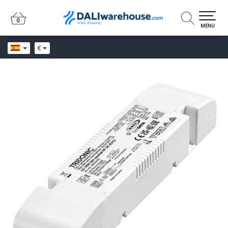
0
0
MENU
€