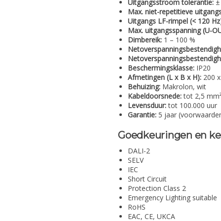
Uitgangsstroom tolerantie:
±
Max. niet-repetitieve uitgan
Uitgangs LF-rimpel (< 120 Hz)
Max. uitgangsspanning (U-OU
Dimbereik:
1 – 100 %
Netoverspanningsbestendighe
Netoverspanningsbestendighe
Beschermingsklasse:
IP20
Afmetingen (L x B x H):
200 x
Behuizing:
Makrolon, wit
Kabeldoorsnede:
tot 2,5 mm
Levensduur:
tot 100.000 uur
Garantie:
5 jaar (voorwaarde
Goedkeuringen en k
DALI-2
SELV
IEC
Short Circuit
Protection Class 2
Emergency Lighting suitable
RoHS
EAC, CE, UKCA