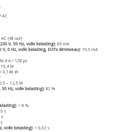
s
V AC
 AC (48 uur)
0 V, 50 Hz, volle belasting):
69 mA
, 0 Hz, volle belasting, EOFx dimniveau):
19,5 mA
6,4 A / 128 µs
15,4 W
< 0,146 W
W
0,5 – 12,5 W
50 Hz, volle belasting):
82 %
elasting):
< 8 %
35 s
 s
 s
z, volle belasting):
< 0,02 s