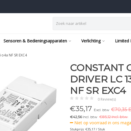
Sensoren & Bedieningsapparaten
Verlichting
Limited 
4 o4a NF SR EXC4
CONSTANT 
DRIVER LC 1
NF SR EXC4
0 Review(s)
€
35,17
€70,35 E
Excl. btw
€42,56
Incl. btw
€
85,12 Incl. btw.
Niet op voorraad in ons magaz
Stukprijs: €35,17 / Stuk