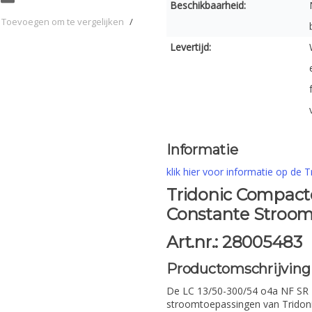
Beschikbaarheid:
Toevoegen om te vergelijken
/
Levertijd:
Informatie
klik hier voor informatie op de T
Tridonic Compact
Constante Stroo
Art.nr.: 28005483
Productomschrijving
De LC 13/50-300/54 o4a NF SR 
stroomtoepassingen van Tridonic