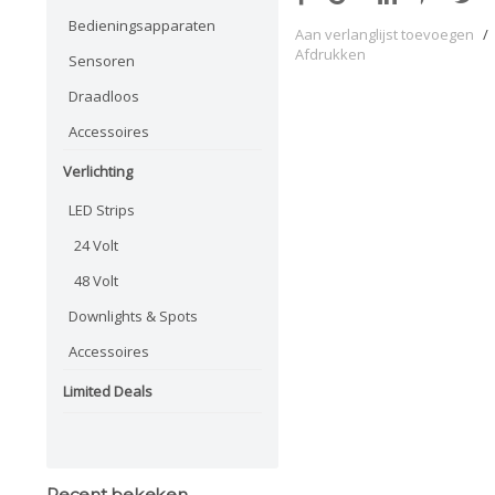
Bedieningsapparaten
Aan verlanglijst toevoegen
/
Afdrukken
Sensoren
Draadloos
Accessoires
Verlichting
LED Strips
24 Volt
48 Volt
Downlights & Spots
Accessoires
Limited Deals
Recent bekeken