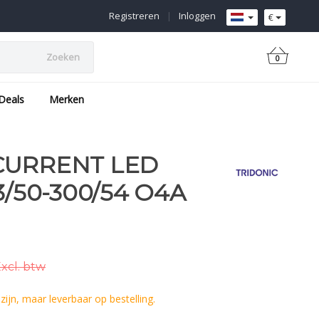
Registreren
|
Inloggen
€
Zoeken
0
Deals
Merken
CURRENT LED
3/50-300/54 O4A
xcl. btw
ijn, maar leverbaar op bestelling.