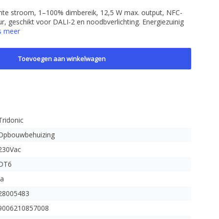
nte stroom, 1–100% dimbereik, 12,5 W max. output, NFC-
, geschikt voor DALI-2 en noodbverlichting. Energiezuinig
s meer
Toevoegen aan winkelwagen
Tridonic
Opbouwbehuizing
230Vac
DT6
Ja
28005483
9006210857008