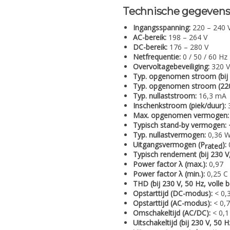
Technische gegeven
Ingangsspanning:
220 – 240 
AC-bereik:
198 – 264 V
DC-bereik:
176 – 280 V
Netfrequentie:
0 / 50 / 60 Hz
Overvoltagebeveiliging:
320 V
Typ. opgenomen stroom (bij 23
Typ. opgenomen stroom (220 V
Typ. nullaststroom:
16,3 mA
Inschenkstroom (piek/duur):
3
Max. opgenomen vermogen:
Typisch stand-by vermogen:
Typ. nullastvermogen:
0,36 
Uitgangsvermogen (P
):
rated
Typisch rendement (bij 230 V, 
Power factor λ (max.):
0,97
Power factor λ (min.):
0,25 C
THD (bij 230 V, 50 Hz, volle b
Opstarttijd (DC-modus):
< 0,
Opstarttijd (AC-modus):
< 0,7
Omschakeltijd (AC/DC):
< 0,1
Uitschakeltijd (bij 230 V, 50 H