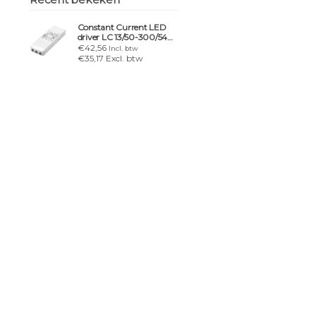
Constant Current LED
driver LC 13/50-300/54
o4a NF SR EXC4
€42,56
Incl. btw
€35,17 Excl. btw