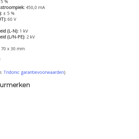
 5 %
gsstroompiek:
450,0 mA
:
± 5 %
T):
60 V
id (L-N):
1 kV
id (L/N-PE):
2 kV
 70 x 30 mm
²
n:
Tridonic garantievoorwaarden
)
eurmerken