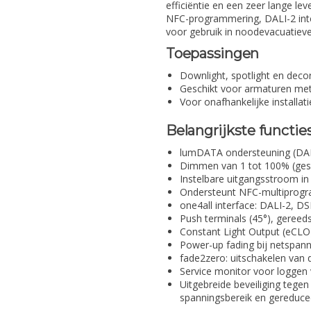
efficiëntie en een zeer lange le
NFC-programmering, DALI-2 integ
voor gebruik in noodevacuatiev
Toepassingen
Downlight, spotlight en decor
Geschikt voor armaturen met
Voor onafhankelijke installat
Belangrijkste functie
lumDATA ondersteuning (DALI
Dimmen van 1 tot 100% (gesc
Instelbare uitgangsstroom i
Ondersteunt NFC-multiprogra
one4all interface: DALI-2, 
Push terminals (45°), gereeds
Constant Light Output (eCLO)
Power-up fading bij netspann
fade2zero: uitschakelen van 
Service monitor voor loggen
Uitgebreide beveiliging tegen
spanningsbereik en gereduce