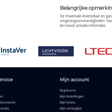
Belangrijke opmerki
De maximale levensduur en garan
omgevingsomstandigheden. Raad
de meest actuele informatie.
ervice
Mijn account
Registreren
en
Mijn bestellingen
etourneren
Mijn tickets
aratie
Mijn verlanglijst