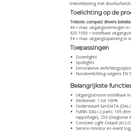
trekontlasting met doorlusfuncti
Toelichting op de p
Tridonic compact drivers betek
44 = max. uitgangsvermogen in 
425-1050 = instelbaar uitgangs
54 = max. uitgangsspanning in v
Toepassingen
Downlights
Spotlights
Decoratieve verlichtingsoplo
Noodverlichting volgens EN 
Belangrijkste functie
Uitgangsstroom instelbaar i
Dimbereik: 1 tot 100%
Ondersteunt lumDATA (DALI-2
Fulfills DALI-2 parts: 105 (f
rapportage), 253 (Diagnose
Constant Light Output (eCLO)
Service monitor en event log