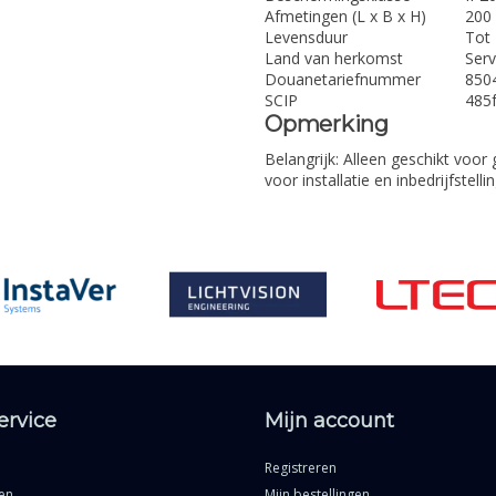
Afmetingen (L x B x H)
200
Levensduur
Tot 
Land van herkomst
Serv
Douanetariefnummer
850
SCIP
485
Opmerking
Belangrijk:
Alleen geschikt voor g
voor installatie en inbedrijfste
ervice
Mijn account
Registreren
en
Mijn bestellingen