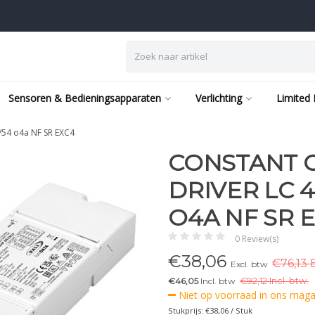
Sensoren & Bedieningsapparaten
Verlichting
Limited 
/54 o4a NF SR EXC4
CONSTANT 
DRIVER LC 4
O4A NF SR 
0 Review(s)
€
38,06
€76,13 
Excl. btw
€46,05
Incl. btw
€
92,12 Incl. btw.
Niet op voorraad in ons magaz
Stukprijs: €38,06 / Stuk