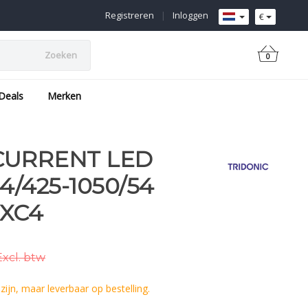
Registreren
|
Inloggen
€
Zoeken
0
Deals
Merken
CURRENT LED
4/425-1050/54
EXC4
Excl. btw
ijn, maar leverbaar op bestelling.