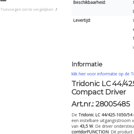
Beschikbaarheid:
Toevoegen om te vergelijken
/
Levertijd:
Informatie
klik hier voor informatie op de T
Tridonic LC 44/4
Compact Driver
Art.nr.: 28005485
De
Tridonic LC 44/425-1050/54
een instelbare uitgangsstroom 
van
43,5 W
. De driver onderste
corridorFUNCTION
. Dit produc