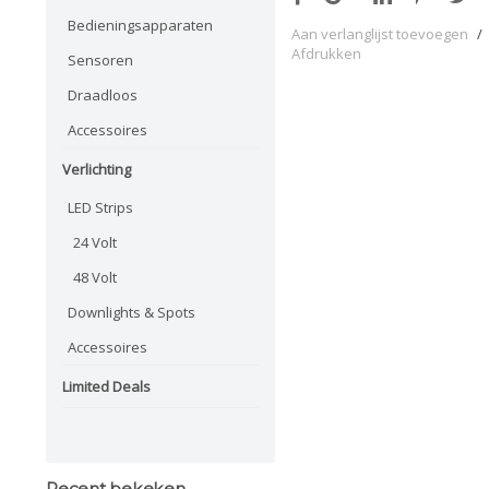
Bedieningsapparaten
Aan verlanglijst toevoegen
/
Afdrukken
Sensoren
Draadloos
Accessoires
Verlichting
LED Strips
24 Volt
48 Volt
Downlights & Spots
Accessoires
Limited Deals
Recent bekeken