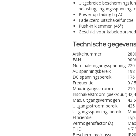
Uitgebreide beschermingsfunc
belasting, ingangsspanning, 
Power-up fading bij AC
Fade2zero uitschakelfunctie
Push-in klemmen (45°)
Geschikt voor kabeldoorsned
Technische gegeven
Artikelnummer
280
EAN
900
Nominale ingangsspanning
220 
AC spanningsbereik
198 
DC spanningsbereik
176 
Frequentie
0 / 
Max. ingangsstroom
210 
Inschakelstroom (piek/duur)
42,4
Max. uitgangsvermogen
43,
Uitgangsstroom bereik
425 
Uitgangsspanningsbereik
Max.
Efficiëntie
Typ.
Vermogensfactor (λ)
Max.
THD
< 7
Beschermingsklasse
IP2