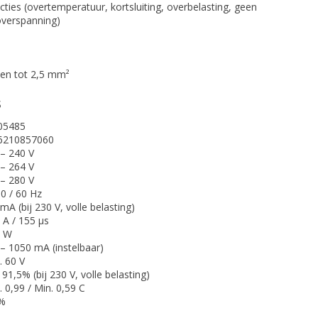
ties (overtemperatuur, kortsluiting, overbelasting, geen
overspanning)
en tot 2,5 mm²
s
05485
6210857060
– 240 V
– 264 V
– 280 V
50 / 60 Hz
mA (bij 230 V, volle belasting)
 A / 155 µs
5 W
– 1050 mA (instelbaar)
 60 V
 91,5% (bij 230 V, volle belasting)
 0,99 / Min. 0,59 C
 %
0