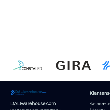
Klantens
DALIwarehouse.com
Klantenservice
Betaalmethod
Onderdeel van
InstaVer Systems B.V.