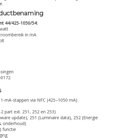
e.
roductbenaming
ent 44/425-1050/54:
watt
stroombereik in mA
olt
ssingen
50172
s
n 1-mA-stappen via NFC (425–1050 mA)
 part ext. 251, 252 en 253)
irmware update), 251 (Luminaire data), 252 (Energie
 & onderhoud)
 functie
ging