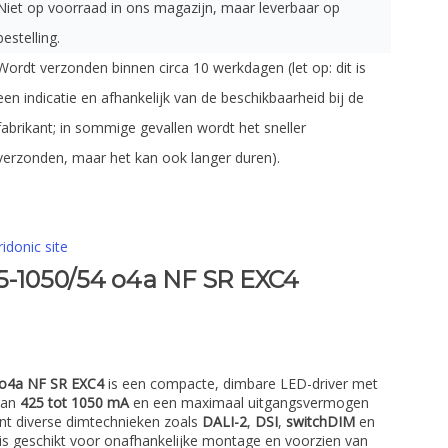
Niet op voorraad in ons magazijn, maar leverbaar op
bestelling.
Wordt verzonden binnen circa 10 werkdagen (let op: dit is
een indicatie en afhankelijk van de beschikbaarheid bij de
fabrikant; in sommige gevallen wordt het sneller
verzonden, maar het kan ook langer duren).
ridonic site
25-1050/54 o4a NF SR EXC4
 o4a NF SR EXC4
is een compacte, dimbare LED-driver met
van
425 tot 1050 mA
en een maximaal uitgangsvermogen
unt diverse dimtechnieken zoals
DALI-2
,
DSI
,
switchDIM
en
t is geschikt voor onafhankelijke montage en voorzien van