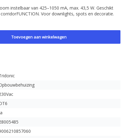
room instelbaar van 425–1050 mA, max. 43,5 W. Geschikt
 corridorFUNCTION. Voor downlights, spots en decoratie.
Toevoegen aan winkelwagen
Tridonic
Opbouwbehuizing
230Vac
DT6
Ja
28005485
9006210857060