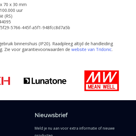
 x 70 x 30 mm
100.000 uur
ië (RS)
44095
f5f29-5766-445f-a5f1-948fcc8d7a5b
ebruik binnenshuis (IP20). Raadpleeg altijd de handleiding
lling. Zie voor garantievoorwaarden de
website van Tridonic
.
Nieuwsbrief
Meld je nu aan voor extra informatie of nieuwe
producten