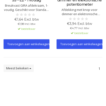
55 - E2 - 1 voudig
dimmer en elektronische
potentiometer
Breukvast GIRA afdekraam, 1-
voudig. Geschikt voor Standard
Afdekking met knop voor
55 en E2 series. Keuze uit
dimmer en elektronische
meerdere kleuren en
potentiometer. Geschikt voor
€1,64 Excl. btw
materialen. Voor inbouw,
Gira System 55. Verkrijgbaar in
€3,94 Excl. btw
€1,98 Incl. btw
wandgoot en elk interieur.
diverse kleuren en
€4,77 Incl. btw
bestelbaar
afwerkingen. Eenvoudige
bestelbaar
montage.
Toevoegen aan winkelwagen
Toevoegen aan winkelwagen
Meest bekeken
1