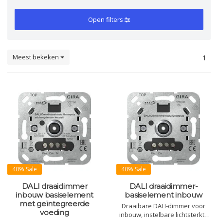
Open filters
Meest bekeken
1
40% Sale
40% Sale
DALI draaidimmer
DALI draaidimmer-
inbouw basiselement
basiselement inbouw
met geïntegreerde
Draaibare DALI-dimmer voor
voeding
inbouw, instelbare lichtsterkte