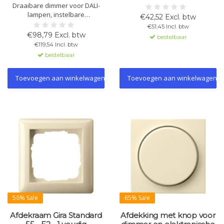
Draaibare dimmer voor DALI-
en kleurtemperatuur. Geschikt
lampen, instelbare
voor DALI-2 besturing, vereist
€42,52 Excl. btw
kleurtemperatuur,
externe DALI-voeding, opslag
€51,45 Incl. btw
geïntegreerde voeding, tot 26
van lichtinstellingen.
€98,79 Excl. btw
bestelbaar
DALI-deelnemers, kortsluitvast,
€119,54 Incl. btw
geschikt voor DALI-2
bestelbaar
besturingen, meerdere masters
en opslag lichtinstellingen.
Toevoegen aan winkelwagen
Toevoegen aan winkelwagen
56% Sale
65% Sale
Afdekraam Gira Standard
Afdekking met knop voor