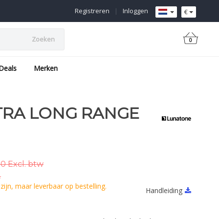
Registreren
|
Inloggen
€
Zoeken
0
Deals
Merken
TRA LONG RANGE
0 Excl. btw
.
ijn, maar leverbaar op bestelling.
Handleiding