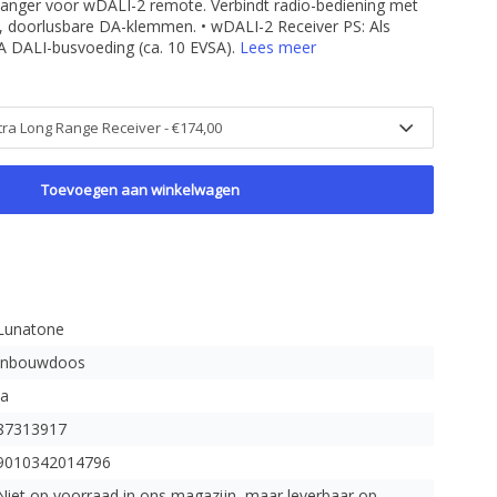
vanger voor wDALI-2 remote. Verbindt radio-bediening met
r, doorlusbare DA-klemmen. • wDALI-2 Receiver PS: Als
A DALI-busvoeding (ca. 10 EVSA).
Lees meer
Toevoegen aan winkelwagen
Lunatone
Inbouwdoos
Ja
87313917
9010342014796
Niet op voorraad in ons magazijn, maar leverbaar op