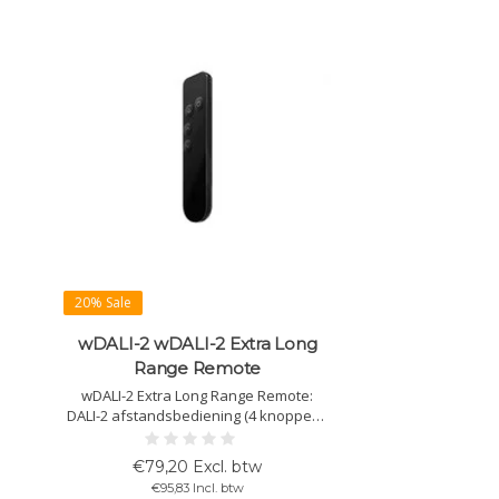
20% Sale
wDALI-2 wDALI-2 Extra Long
Range Remote
wDALI-2 Extra Long Range Remote:
DALI-2 afstandsbediening (4 knoppen),
bereik tot 800 m buiten / 100–500 m
binnen. Dimmen, schakelen, scènes en
€79,20 Excl. btw
DT8, instelbaar per knop via DALI
€95,83 Incl. btw
Cockpit. wDALI-2 met symbolen: idem,