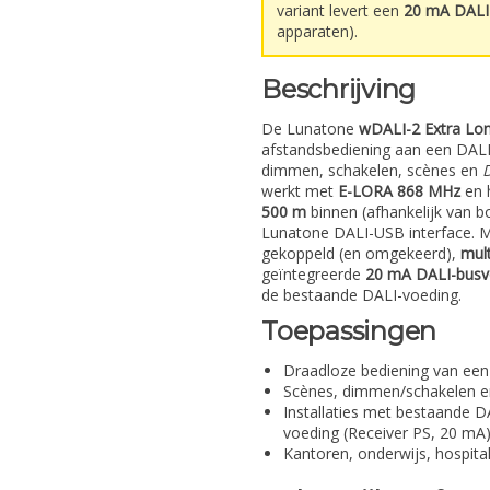
variant levert een
20 mA DALI
apparaten).
Beschrijving
De Lunatone
wDALI-2 Extra Lo
afstandsbediening aan een DALI-l
dimmen, schakelen, scènes en
werkt met
E-LORA 868 MHz
en 
500 m
binnen (afhankelijk van b
Lunatone DALI-USB interface. 
gekoppeld (en omgekeerd),
mul
geïntegreerde
20 mA DALI-busv
de bestaande DALI-voeding.
Toepassingen
Draadloze bediening van ee
Scènes, dimmen/schakelen 
Installaties met bestaande D
voeding (Receiver PS, 20 mA
Kantoren, onderwijs, hospita