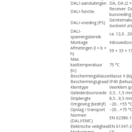
DALI-aansluitingen
DA, DA (2 ×
Receiver: D
DALI-functie
busvoeding 
Geïnternali
DALI-voeding (PS)
bedoeld al
DALI-
ca. 12,0…20
spanningsbereik
Montage
Inbouwdoos
Afmetingen (l × b ×
59 × 33 × 
h)
Max.
kasttemperatuur
75 °C
(tc)
Beschermingsklasse
Klasse II (b
Beschermingsgraad
IP40 (behui
Klemtype
Veerklem (p
Geleiderdoorsnede
0,5…1,5 mm
Striplengte
8,5…9,5 mm
Omgeving (bedrijf)
−20…+55 °C
Opslag / transport
−20…+75 °
Normen
EN 62386-10
(DALI/EMC)
Elektrische veiligheid
EN 61347-2
Markeringen
CE