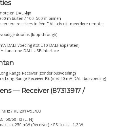
ties
ote en DALI-lijn
t 800 m buiten / 100–500 m binnen
eerdere receivers in één DALI-circuit, meerdere remotes
voudige doorlus (loop-through)
mA DALI-voeding (tot ±10 DALI-apparaten)
+ Lunatone DALI-USB interface
nten
ong Range Receiver (zonder busvoeding)
ra Long Range Receiver
PS
(met 20 mA DALI-busvoeding)
ns — Receiver (87313917 /
 MHz / RL 2014/53/EU
, 50/60 Hz (L, N)
max. ca. 250 mW (Receiver) • PS: tot ca. 1,2 W