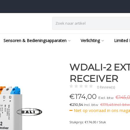
Sensoren & Bedieningsapparaten
Verlichting
Limited 
WDALI-2 EX
RECEIVER
0 Review(s)
€
174,00
€145,0
Excl. btw
€210,54
Incl. btw
€
175,45 Incl. btw
Niet op voorraad in ons magaz
Stukprijs: €174,00 / Stuk