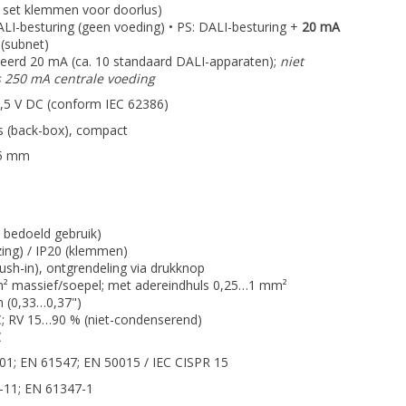
 set klemmen voor doorlus)
ALI-besturing (geen voeding) • PS: DALI-besturing +
20 mA
(subnet)
seerd 20 mA (ca. 10 standaard DALI-apparaten);
niet
s 250 mA centrale voeding
,5 V DC (conform IEC 62386)
 (back-box), compact
15 mm
ij bedoeld gebruik)
zing) / IP20 (klemmen)
ush-in), ontgrendeling via drukknop
² massief/soepel; met adereindhuls 0,25…1 mm²
 (0,33…0,37")
; RV 15…90 % (niet-condenserend)
C
1; EN 61547; EN 50015 / IEC CISPR 15
-11; EN 61347-1