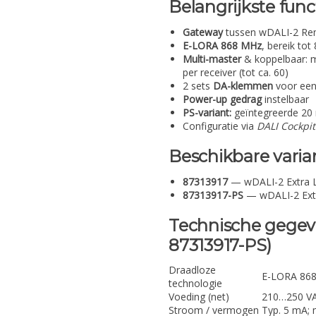
Belangrijkste func
Gateway
tussen wDALI-2 Rem
E-LORA 868 MHz
, bereik to
Multi-master
& koppelbaar: m
per receiver (tot ca. 60)
2 sets
DA-klemmen
voor een
Power-up gedrag
instelbaar
PS-variant:
geïntegreerde 20 
Configuratie via
DALI Cockpit
Beschikbare varia
87313917
— wDALI-2 Extra L
87313917-PS
— wDALI-2 Ext
Technische gegeve
87313917-PS)
Draadloze
E-LORA 868
technologie
Voeding (net)
210…250 VAC
Stroom / vermogen
Typ. 5 mA; 