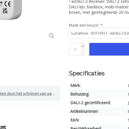
• wDALI-2 Receiver: DALI-2 ont
DALI-lijn, backbox, multi-maste
boven, met geïntegreerde 20 m
Maak een keuze:
*
+
-
Specificaties
Merk:
door het schrijven van een review
Behuizing:
DALI-2 gecertificeerd:
Artikelnummer:
EAN:
Beschikbaarheid: