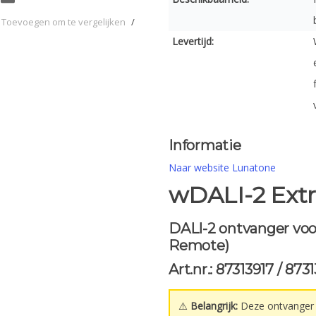
Toevoegen om te vergelijken
/
Levertijd:
Informatie
Naar website Lunatone
wDALI-2 Extr
DALI-2 ontvanger voo
Remote)
Art.nr.: 87313917 / 873
⚠️
Belangrijk:
Deze ontvanger i