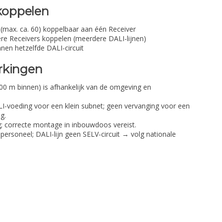
 koppelen
max. ca. 60) koppelbaar aan één Receiver
e Receivers koppelen (meerdere DALI-lijnen)
nen hetzelfde DALI-circuit
rkingen
00 m binnen) is afhankelijk van de omgeving en
I-voeding voor een klein subnet; geen vervanging voor een
g.
; correcte montage in inbouwdoos vereist.
personeel; DALI-lijn geen SELV-circuit → volg nationale