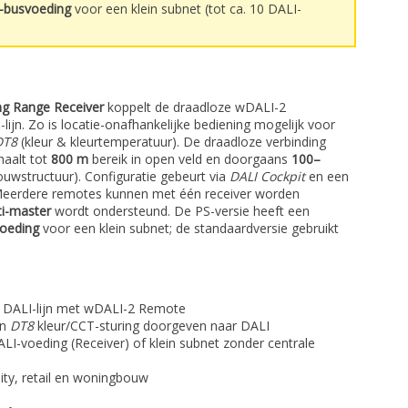
-busvoeding
voor een klein subnet (tot ca. 10 DALI-
ng Range Receiver
koppelt de draadloze wDALI-2
ijn. Zo is locatie-onafhankelijke bediening mogelijk voor
DT8
(kleur & kleurtemperatuur). De draadloze verbinding
haalt tot
800 m
bereik in open veld en doorgaans
100–
ouwstructuur). Configuratie gebeurt via
DALI Cockpit
en een
Meerdere remotes kunnen met één receiver worden
ti-master
wordt ondersteund. De PS-versie heeft een
oeding
voor een klein subnet; de standaardversie gebruikt
n DALI-lijn met wDALI-2 Remote
en
DT8
kleur/CCT-sturing doorgeven naar DALI
ALI-voeding (Receiver) of klein subnet zonder centrale
)
lity, retail en woningbouw