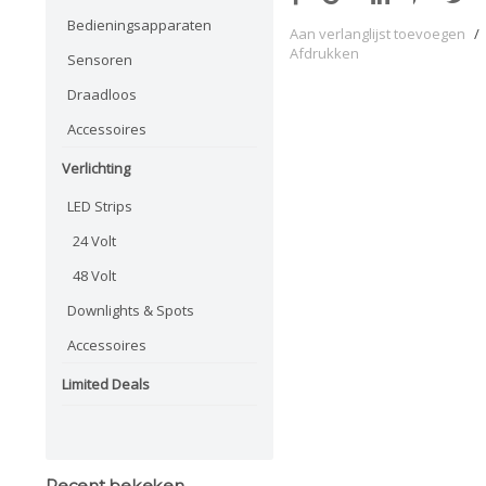
Bedieningsapparaten
Aan verlanglijst toevoegen
/
Afdrukken
Sensoren
Draadloos
Accessoires
Verlichting
LED Strips
24 Volt
48 Volt
Downlights & Spots
Accessoires
Limited Deals
Recent bekeken