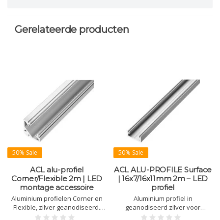
Gerelateerde producten
50% Sale
50% Sale
ACL alu-profiel
ACL ALU-PROFILE Surface
Corner/Flexible 2m | LED
| 16x7/16x11mm 2m – LED
montage accessoire
profiel
Aluminium profielen Corner en
Aluminium profiel in
Flexible, zilver geanodiseerd.
geanodiseerd zilver voor
Lengte 2 m, geschikt voor
opbouwmontage. Voor LED-