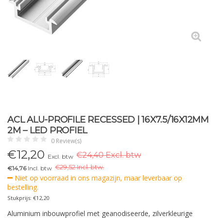
ACL ALU-PROFILE RECESSED | 16X7.5/16X12MM
2M – LED PROFIEL
0 Review(s)
€
12,20
€24,40 Excl. btw
Excl. btw
€
29,52 Incl. btw.
€14,76
Incl. btw
Niet op voorraad in ons magazijn, maar leverbaar op
bestelling.
Stukprijs: €12,20
Aluminium inbouwprofiel met geanodiseerde, zilverkleurige