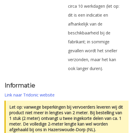
circa 10 werkdagen (let op:
dit is een indicatie en
afhankelijk van de
beschikbaarheid bij de
fabrikant; in sommige
gevallen wordt het sneller
verzonden, maar het kan
ook langer duren).
Informatie
Link naar Tridonic website
Let op: vanwege beperkingen bij vervoerders leveren wij dit
product niet meer in lengtes van 2 meter. Bij bestelling van
1 stuk (2 meter) ontvangt u twee ingekorte delen van ca. 1
meter. De volledige 2-meter lengte kan wel worden
afgehaald bij ons in Hazerswoude-Dorp (NL).