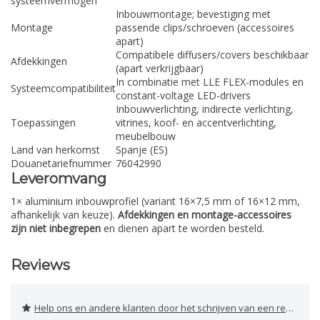
systeemvermogen
Inbouwmontage; bevestiging met
Montage
passende clips/schroeven (accessoires
apart)
Compatibele diffusers/covers beschikbaar
Afdekkingen
(apart verkrijgbaar)
In combinatie met LLE FLEX-modules en
Systeemcompatibiliteit
constant-voltage LED-drivers
Inbouwverlichting, indirecte verlichting,
Toepassingen
vitrines, koof- en accentverlichting,
meubelbouw
Land van herkomst
Spanje (ES)
Douanetariefnummer
76042990
Leveromvang
1× aluminium inbouwprofiel (variant 16×7,5 mm of 16×12 mm,
afhankelijk van keuze).
Afdekkingen en montage-accessoires
zijn niet inbegrepen
en dienen apart te worden besteld.
Reviews
Help ons en andere klanten door het schrijven van een review