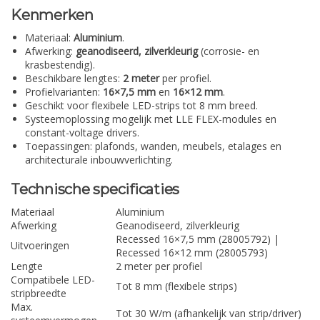
Kenmerken
Materiaal:
Aluminium
.
Afwerking:
geanodiseerd, zilverkleurig
(corrosie- en
krasbestendig).
Beschikbare lengtes:
2 meter
per profiel.
Profielvarianten:
16×7,5 mm
en
16×12 mm
.
Geschikt voor flexibele LED-strips tot 8 mm breed.
Systeemoplossing mogelijk met LLE FLEX-modules en
constant-voltage drivers.
Toepassingen: plafonds, wanden, meubels, etalages en
architecturale inbouwverlichting.
Technische specificaties
Materiaal
Aluminium
Afwerking
Geanodiseerd, zilverkleurig
Recessed 16×7,5 mm (28005792) |
Uitvoeringen
Recessed 16×12 mm (28005793)
Lengte
2 meter per profiel
Compatibele LED-
Tot 8 mm (flexibele strips)
stripbreedte
Max.
Tot 30 W/m (afhankelijk van strip/driver)