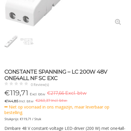
CONSTANTE SPANNING – LC 200W 48V
ONE4ALL NF SC EXC
0 Review(s)
€
119,71
€217,66 Excl. btw
Excl. btw
€
263,37 Incl. btw.
€144,85
Incl. btw
Niet op voorraad in ons magazijn, maar leverbaar op
bestelling.
Stukprijs: €119,71 / Stuk
Dimbare 48 V constant-voltage LED-driver (200 W) met one4all-