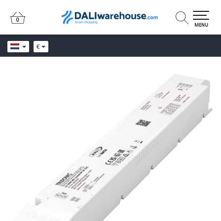
0
0
MENU
€