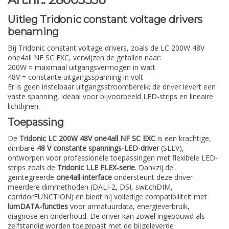
Uitleg Tridonic constant voltage drivers
benaming
Bij Tridonic constant voltage drivers, zoals de LC 200W 48V
one4all NF SC EXC, verwijzen de getallen naar:
200W
= maximaal uitgangsvermogen in watt
48V
= constante uitgangsspanning in volt
Er is geen instelbaar uitgangsstroombereik; de driver levert een
vaste spanning, ideaal voor bijvoorbeeld LED-strips en lineaire
lichtlijnen.
Toepassing
De
Tridonic LC 200W 48V one4all NF SC EXC
is een krachtige,
dimbare
48 V constante spannings-LED-driver
(SELV),
ontworpen voor professionele toepassingen met flexibele LED-
strips zoals de
Tridonic LLE FLEX-serie
. Dankzij de
geïntegreerde
one4all-interface
ondersteunt deze driver
meerdere dimmethoden (DALI-2, DSI, switchDIM,
corridorFUNCTION) en biedt hij volledige compatibiliteit met
lumDATA-functies
voor armatuurdata, energieverbruik,
diagnose en onderhoud. De driver kan zowel ingebouwd als
zelfstandig worden toegepast met de bijgeleverde