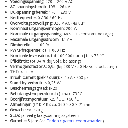
Voedingsspanning:
220 – 240 V AC
AC-spanningsbereik:
198 – 264 V
DC-spanningsbereik:
176 – 280 V
Netfrequentie:
0 / 50 / 60 Hz
Overvoltagebeveiliging:
320 V AC (48 uur)
Nominaal uitgangsvermogen:
200 W
Nominale uitgangsspanning:
48 V DC (constant voltage)
Maximale uitgangsstroom:
4,17 A
Dimbereik:
1 – 100 %
PWM-frequentie:
ca. 1 000 Hz
Nominale levensduur:
tot 100.000 uur bij tc ≤ 75 °C
Efficiëntie:
tot 94 % (bij volle belasting)
Vermogensfactor λ:
0,95 (bij 230 V / 50 Hz volle belasting)
THD:
< 10 %
Inrush current (piek / duur):
< 45 A / 260 µs
Stand-by-verbruik:
< 0,25 W
Beschermingsgraad:
IP20
Behuizingstemperatuur (tc):
max. 75 °C
Bedrijfstemperatuur:
-25 °C … +60 °C
Afmetingen (l × b × h):
ca. 360 × 30 × 21 mm
Gewicht:
ca. 320 g
SELV:
ja, veilig laagspanningssysteem
Garantie:
5 jaar (zie
Tridonic garantievoorwaarden
)