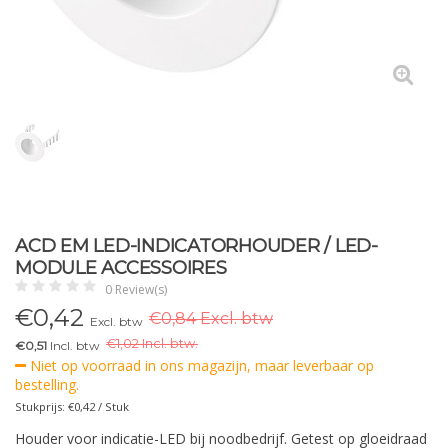
ACD EM LED-INDICATORHOUDER / LED-
MODULE ACCESSOIRES
0 Review(s)
€
0,42
€0,84 Excl. btw
Excl. btw
€
1,02 Incl. btw.
€0,51
Incl. btw
Niet op voorraad in ons magazijn, maar leverbaar op
bestelling.
Stukprijs: €0,42 / Stuk
Houder voor indicatie-LED bij noodbedrijf. Getest op gloeidraad