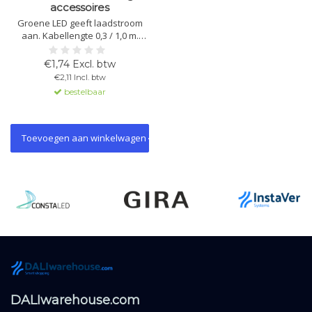
accessoires
Groene LED geeft laadstroom
aan. Kabellengte 0,3 / 1,0 m.
Plugverbinding voor eenvoudige
installatie. Accessoire voor
€1,74 Excl. btw
noodverlichting.
€2,11 Incl. btw
bestelbaar
Toevoegen aan winkelwagen
DALIwarehouse.com