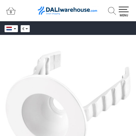
0
0
MENU
€