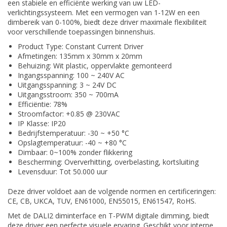
een stabiele en efficiënte werking van uw LED-
verlichtingssysteem. Met een vermogen van 1-12W en een
dimbereik van 0-100%, biedt deze driver maximale flexibiliteit
voor verschillende toepassingen binnenshuis.
Product Type: Constant Current Driver
Afmetingen: 135mm x 30mm x 20mm
Behuizing: Wit plastic, oppervlakte gemonteerd
Ingangsspanning: 100 ~ 240V AC
Uitgangsspanning: 3 ~ 24V DC
Uitgangsstroom: 350 ~ 700mA
Efficiëntie: 78%
Stroomfactor: +0.85 @ 230VAC
IP Klasse: IP20
Bedrijfstemperatuur: -30 ~ +50 °C
Opslagtemperatuur: -40 ~ +80 °C
Dimbaar: 0~100% zonder flikkering
Bescherming: Oververhitting, overbelasting, kortsluiting
Levensduur: Tot 50.000 uur
Deze driver voldoet aan de volgende normen en certificeringen:
CE, CB, UKCA, TUV, EN61000, EN55015, EN61547, RoHS.
Met de DALI2 diminterface en T-PWM digitale dimming, biedt
deze driver een perfecte visuele ervaring. Geschikt voor interne