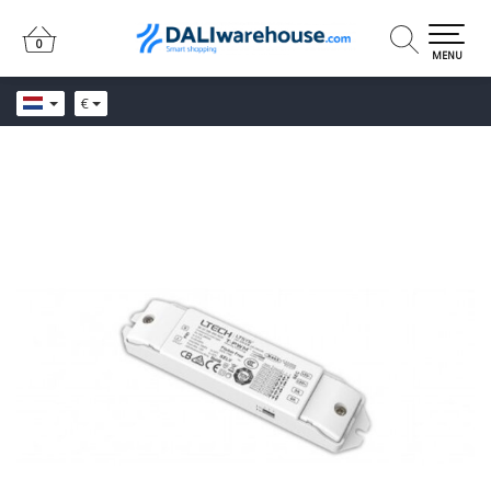
0
0
MENU
€