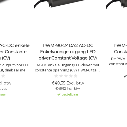
AC-DC enkele
PWM-90-24DA2 AC-DC
PWM-9
er Constante
Enkelvoudige uitgang LED
Const
 (CV)
driver Constant Voltage (CV)
De PWM-9
constant v
M output voor LED
AC-DC enkele uitgang LED-driver met
PWM-uitg
put, dimbaar met
constante spanning (CV); PWM-uitgang
Ideaal voor 
rsele ingang 90-
voor LED-strips; Uitgang 24Vdc bij 3,75A,
€
hoge efficië
90W vermogen; Dimbaar met DALI 2.0;
l. btw
€40,35 Excl. btw
IP67-behuizing.
. btw
€48,82 Incl. btw
baar
bestelbaar