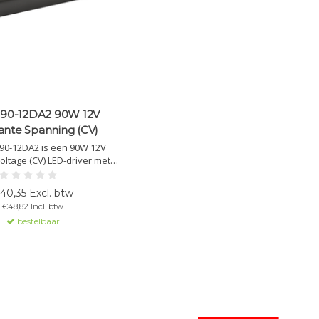
0-12DA2 90W 12V
ante Spanning (CV)
0-12DA2 is een 90W 12V
oltage (CV) LED-driver met
ang en DALI 2.0 dimming.
LED-strips, waterdicht (IP67),
40,35 Excl. btw
ntie en laag nullastverbruik.
€48,82 Incl. btw
bestelbaar