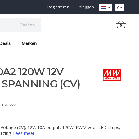
Registreren
|
Inloggen
€
Zoeken
0
Deals
Merken
A2 120W 12V
SPANNING (CV)
6
Incl. btw
Voltage (CV); 12V, 10A output, 120W; PWM voor LED-strips;
uizing.
Lees meer