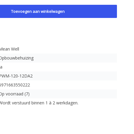
Toevoegen aan winkelwagen
Mean Well
Opbouwbehuizing
Ja
PWM-120-12DA2
6971663550222
Op voorraad (7)
Wordt verstuurd binnen 1 à 2 werkdagen.