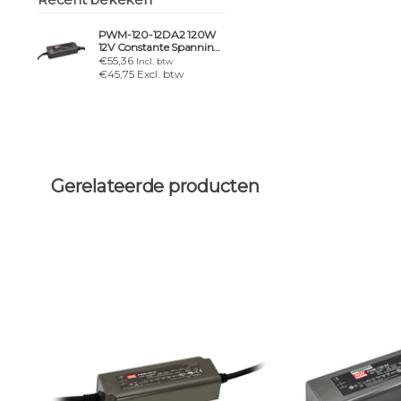
PWM-120-12DA2 120W
12V Constante Spanning
(CV)
€55,36
Incl. btw
€45,75 Excl. btw
Gerelateerde producten