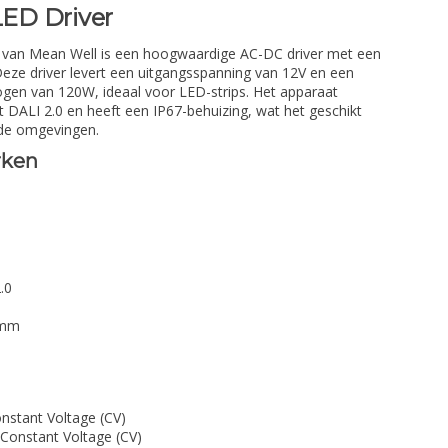
ED Driver
an Mean Well is een hoogwaardige AC-DC driver met een
Deze driver levert een uitgangsspanning van 12V en een
en van 120W, ideaal voor LED-strips. Het apparaat
DALI 2.0 en heeft een IP67-behuizing, wat het geschikt
nde omgevingen.
rken
.0
 mm
stant Voltage (CV)
onstant Voltage (CV)