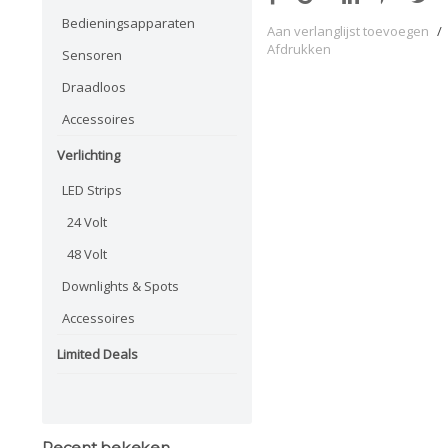
Bedieningsapparaten
Aan verlanglijst toevoegen
/
Afdrukken
Sensoren
Draadloos
Accessoires
Verlichting
LED Strips
24 Volt
48 Volt
Downlights & Spots
Accessoires
Limited Deals
Recent bekeken