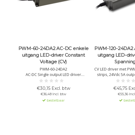
PWM-60-24DA2 AC-DC enkele
PWM-120-24DA2 
uitgang LED-driver Constant
uitgang LED-driv
Voltage (CV)
Spanning
PWM-60-24DA2
CV LED driver met PW
AC-DC Single output LED driver
strips, 24Vdc 5A out
Constant Voltage (CV); PWM output for
DALI 2.0, IP67, unive
LED strips; Output 24Vdc at 2.5A;
305V.
€30,15 Excl. btw
€45,75 Exc
Dimming with DALI 2.
€36,48 Incl. btw
€55,36 Incl
bestelbaar
bestel