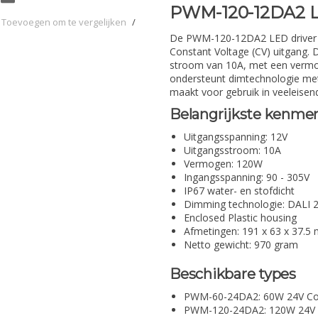
PWM-120-12DA2 L
Toevoegen om te vergelijken
/
De PWM-120-12DA2 LED driver v
Constant Voltage (CV) uitgang. 
stroom van 10A, met een vermog
ondersteunt dimtechnologie met 
maakt voor gebruik in veeleise
Belangrijkste kenme
Uitgangsspanning: 12V
Uitgangsstroom: 10A
Vermogen: 120W
Ingangsspanning: 90 - 305V
IP67 water- en stofdicht
Dimming technologie: DALI 2
Enclosed Plastic housing
Afmetingen: 191 x 63 x 37.5
Netto gewicht: 970 gram
Beschikbare types
PWM-60-24DA2: 60W 24V Con
PWM-120-24DA2: 120W 24V C