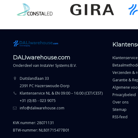
Klantens
DALIwarehouse.com
Klantenservice
Betaalmethod
Onderdeel van
InstaVer Systems B.V.
Verzenden & r
Duitslandlaan 33
Garantie & Rep
2391 PC Hazerswoude-Dorp
Algemene voo
Klantenservice NL & EN 09:00 – 16:00 (CET/CEST)
Privacybeleid
+31 (0) 85 - 023 9075
Over ons
info@daliwarehouse.com
Sitemap
RSS-feed
KVK nummer: 28071131
BTW-nummer: NL801715477B01