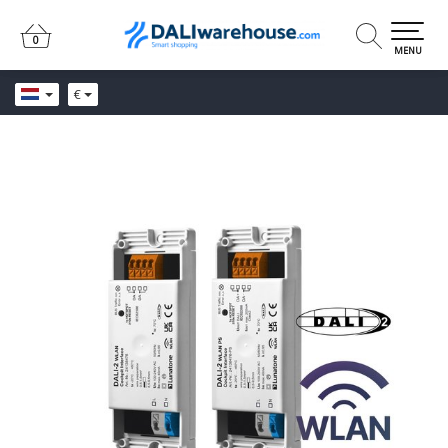
0
0
MENU
€