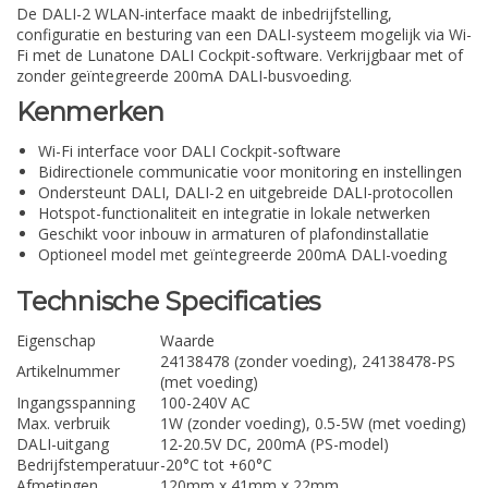
De DALI-2 WLAN-interface maakt de inbedrijfstelling,
configuratie en besturing van een DALI-systeem mogelijk via Wi-
Fi met de Lunatone DALI Cockpit-software. Verkrijgbaar met of
zonder geïntegreerde 200mA DALI-busvoeding.
Kenmerken
Wi-Fi interface voor DALI Cockpit-software
Bidirectionele communicatie voor monitoring en instellingen
Ondersteunt DALI, DALI-2 en uitgebreide DALI-protocollen
Hotspot-functionaliteit en integratie in lokale netwerken
Geschikt voor inbouw in armaturen of plafondinstallatie
Optioneel model met geïntegreerde 200mA DALI-voeding
Technische Specificaties
Eigenschap
Waarde
24138478 (zonder voeding), 24138478-PS
Artikelnummer
(met voeding)
Ingangsspanning
100-240V AC
Max. verbruik
1W (zonder voeding), 0.5-5W (met voeding)
DALI-uitgang
12-20.5V DC, 200mA (PS-model)
Bedrijfstemperatuur
-20°C tot +60°C
Afmetingen
120mm x 41mm x 22mm