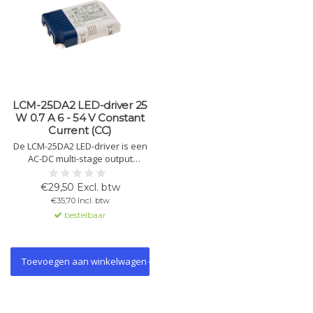
LCM-25DA2 LED-driver 25
W 0.7 A 6 - 54 V Constant
Current (CC)
De LCM-25DA2 LED-driver is een
AC-DC multi-stage output
component met constante
stroom (CC). Output van
€29,50 Excl. btw
0.35A/0.6A/0.7A/0.9A/1.05A,
€35,70 Incl. btw
geschikt voor DALI 2.0 en push
bestelbaar
dimming.
Toevoegen aan winkelwagen