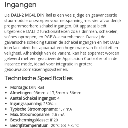
Ingangen
De
DALI-2 MC4L DIN Rail
is een veelzijdige en geavanceerde
stuurmodule ontworpen voor netspanning met vier afzonderlijk
programmeerbare schakel ingangen. Dit apparaat biedt
uitgebreide DALI-2 functionaliteiten zoals dimmen, schakelen,
scènes oproepen, en RGBW-kleurenbeheer. Dankzij de
galvanische scheiding tussen de schakel ingangen en het DALI-
interface biedt het apparaat een hoge mate van flexibiliteit en
veiligheid. Afhankelijk van de variant, kan het apparaat worden
geleverd met een geactiveerde Application Controller of in de
Instance mode, ideaal voor integratie in grotere
gebouwautomatiseringssystemen.
Technische Specificaties
Montage:
DIN Rail
Afmetingen:
98mm x 17,5mm x 56mm
Aantal Schakel Ingangen:
4
Ingangsspanning:
230Vac
Typische Stroomopname:
1,7 mA
Max. Stroomopname:
2,6 mA
Beschermingsklasse:
IP20
Bedrijfstemperatuur:
-20°C tot +75°C