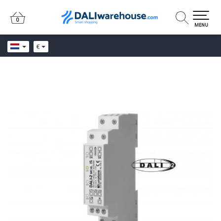
0
0
MENU
€