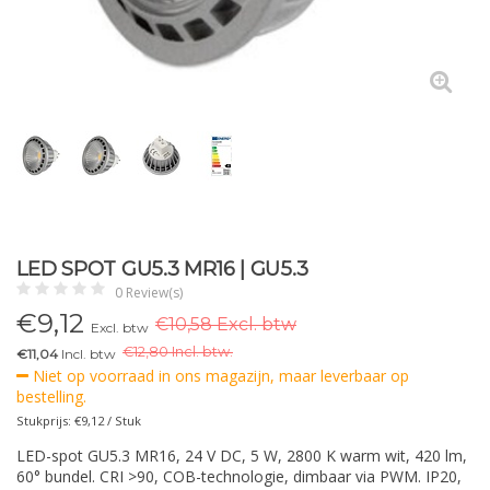
LED SPOT GU5.3 MR16 | GU5.3
0 Review(s)
€
9,12
€10,58 Excl. btw
Excl. btw
€
12,80 Incl. btw.
€11,04
Incl. btw
Niet op voorraad in ons magazijn, maar leverbaar op
bestelling.
Stukprijs: €9,12 / Stuk
LED-spot GU5.3 MR16, 24 V DC, 5 W, 2800 K warm wit, 420 lm,
60° bundel. CRI >90, COB-technologie, dimbaar via PWM. IP20,