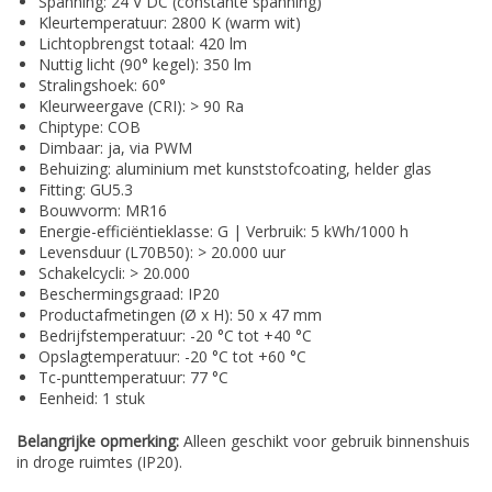
Spanning: 24 V DC (constante spanning)
Kleurtemperatuur: 2800 K (warm wit)
Lichtopbrengst totaal: 420 lm
Nuttig licht (90° kegel): 350 lm
Stralingshoek: 60°
Kleurweergave (CRI): > 90 Ra
Chiptype: COB
Dimbaar: ja, via PWM
Behuizing: aluminium met kunststofcoating, helder glas
Fitting: GU5.3
Bouwvorm: MR16
Energie-efficiëntieklasse: G | Verbruik: 5 kWh/1000 h
Levensduur (L70B50): > 20.000 uur
Schakelcycli: > 20.000
Beschermingsgraad: IP20
Productafmetingen (Ø x H): 50 x 47 mm
Bedrijfstemperatuur: -20 °C tot +40 °C
Opslagtemperatuur: -20 °C tot +60 °C
Tc-punttemperatuur: 77 °C
Eenheid: 1 stuk
Belangrijke opmerking:
Alleen geschikt voor gebruik binnenshuis
in droge ruimtes (IP20).