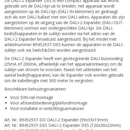
De DALI-2 Expander DES is een compact apparaat dat wordt
gebruikt om de DALI-lijn uit te breiden. Het apparaat wordt
aangesloten op de DALI-lijn (DALI IN-klemmen) en gedraagt
zich als een DALI ballast met een DALI-adres. Apparaten die zijn
aangesloten op de uitgang van de DALI-2 Expander (DALI OUT-
klemmen) vormen een ondergeschikte DALI-lijn. De DALI-
bedrijfsapparaten in de sublijn worden via het adres van de
DALI-2 Expander broadcast aangestuurd. Bij het model met
artikelnummer 89452937-DES kunnen de apparaten in de DALI-
sublijn ook via Switch&Dim worden aangestuurd.
De DALI-2 Expander heeft een geïntegreerde DALI-busvoeding
(25mA of 200mA, afhankelijk van het apparaatontwerp) om de
sublijn van stroom te voorzien. Naast het uitbreiden van het
aantal bedrijfsapparaten, kan de Expander ook worden gebruikt
om de kabellengte met 300 meter te vergroten.
Beschikbare behuizingsvarianten:
Voor DIN-rail montage
Voor afstandsbediening/plafondmontage
Voor installatie in verlichtingsarmaturen
Art. Nr.: 89452937-DO DALI-2 Expander (59x33x15mm)
Art. Nr.: 89452937-DES DALI-2 Expander DES (120x30x22mm)