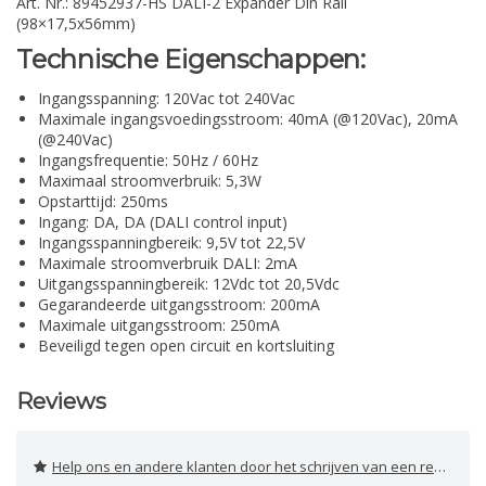
Art. Nr.: 89452937-HS DALI-2 Expander Din Rail
(98×17,5x56mm)
Technische Eigenschappen:
Ingangsspanning: 120Vac tot 240Vac
Maximale ingangsvoedingsstroom: 40mA (@120Vac), 20mA
(@240Vac)
Ingangsfrequentie: 50Hz / 60Hz
Maximaal stroomverbruik: 5,3W
Opstarttijd: 250ms
Ingang: DA, DA (DALI control input)
Ingangsspanningbereik: 9,5V tot 22,5V
Maximale stroomverbruik DALI: 2mA
Uitgangsspanningbereik: 12Vdc tot 20,5Vdc
Gegarandeerde uitgangsstroom: 200mA
Maximale uitgangsstroom: 250mA
Beveiligd tegen open circuit en kortsluiting
Reviews
Help ons en andere klanten door het schrijven van een review