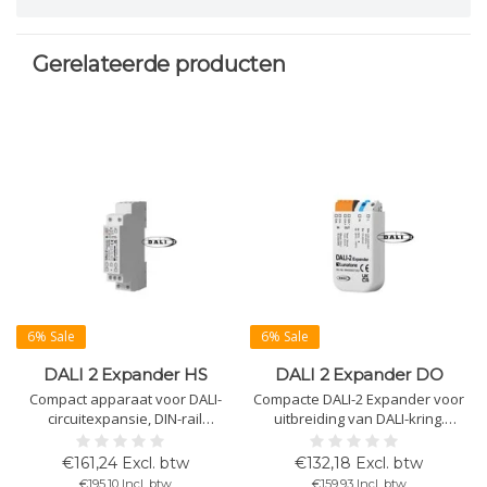
Gerelateerde producten
6% Sale
6% Sale
DALI 2 Expander HS
DALI 2 Expander DO
Compact apparaat voor DALI-
Compacte DALI-2 Expander voor
circuitexpansie, DIN-rail
uitbreiding van DALI-kring.
montage. Biedt geïntegreerde
Aangesloten op DALI IN
DALI-voeding van 25mA of
terminals. Verhoogt aantal
€161,24 Excl. btw
€132,18 Excl. btw
200mA. Verhoogt kabellengte
apparaten en kabellengte.
€195,10 Incl. btw
€159,93 Incl. btw