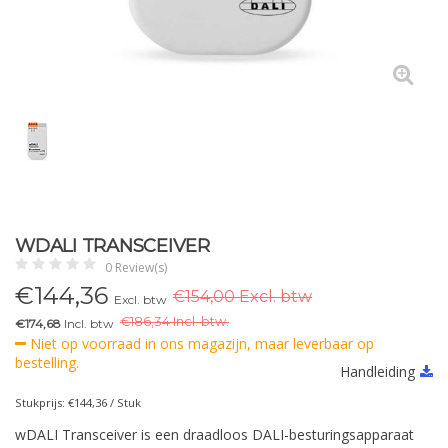
WDALI TRANSCEIVER
0 Review(s)
€
144,36
€154,00 Excl. btw
Excl. btw
€
186,34 Incl. btw.
€174,68
Incl. btw
Niet op voorraad in ons magazijn, maar leverbaar op
bestelling.
Handleiding
Stukprijs: €144,36 / Stuk
wDALI Transceiver is een draadloos DALI-besturingsapparaat