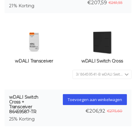
€207,59
€261,55
21% Korting
wDALI Transceiver
wDALI Switch Cross
wDALI Switch
Toevoegen aan winkelwagen
Cross +
Transceiver
€206,92
€275,60
86459587-TR
25% Korting