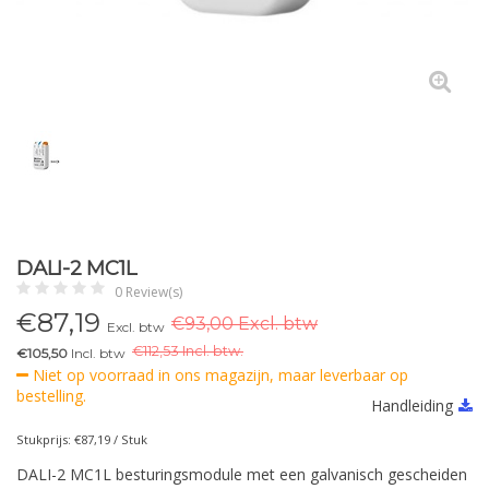
DALI-2 MC1L
0 Review(s)
€
87,19
€93,00 Excl. btw
Excl. btw
€
112,53 Incl. btw.
€105,50
Incl. btw
Niet op voorraad in ons magazijn, maar leverbaar op
bestelling.
Handleiding
Stukprijs: €87,19 / Stuk
DALI-2 MC1L besturingsmodule met een galvanisch gescheiden