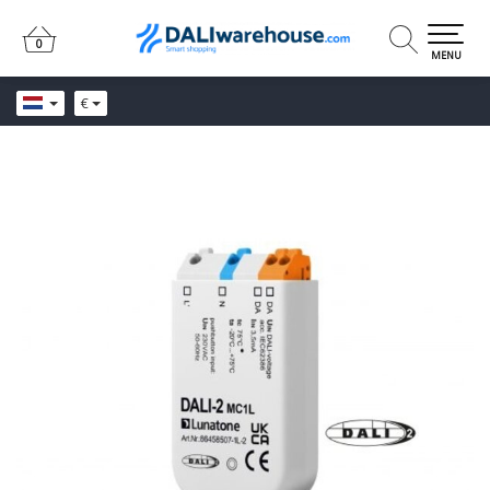
0
0
MENU
€