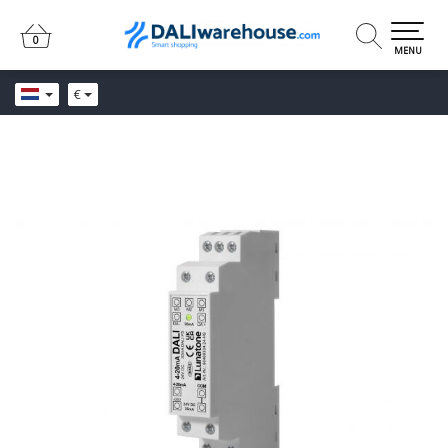
0
0
MENU
€