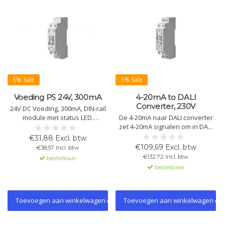
6% Sale
6% Sale
Voeding PS 24V, 300mA
4-20mA to DALI
Converter, 230V
24V DC Voeding, 300mA, DIN-rail
module met status LED.
De 4-20mA naar DALI converter
Omgevingstemperatuur: -20°C
zet 4-20mA signalen om in DALI
tot +55°C, IP20 bescherming.
dimwaarden. Dit modulaire
€31,88 Excl. btw
Ingangsspanning: 230V AC, Max.
apparaat is geschikt voor
€109,69 Excl. btw
€38,57 Incl. btw
stroom: 50mA. Ideaal voor DALI-2
montage op een DIN-rail en biedt
€132,72 Incl. btw
bestelbaar
Displays en IoT Gateways.
geïntegreerde DALI-voeding voor
bestelbaar
Afmetingen: 98 x 17.5 x 56 mm.
maximaal 10 belastingen.
Toevoegen aan winkelwagen
Toevoegen aan winkelwagen