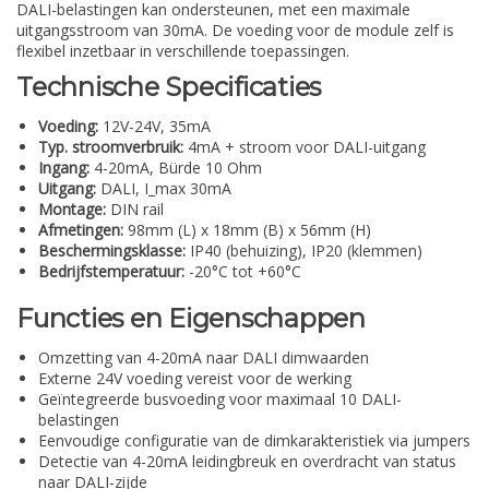
DALI-belastingen kan ondersteunen, met een maximale
uitgangsstroom van 30mA. De voeding voor de module zelf is
flexibel inzetbaar in verschillende toepassingen.
Technische Specificaties
Voeding:
12V-24V, 35mA
Typ. stroomverbruik:
4mA + stroom voor DALI-uitgang
Ingang:
4-20mA, Bürde 10 Ohm
Uitgang:
DALI, I_max 30mA
Montage:
DIN rail
Afmetingen:
98mm (L) x 18mm (B) x 56mm (H)
Beschermingsklasse:
IP40 (behuizing), IP20 (klemmen)
Bedrijfstemperatuur:
-20°C tot +60°C
Functies en Eigenschappen
Omzetting van 4-20mA naar DALI dimwaarden
Externe 24V voeding vereist voor de werking
Geïntegreerde busvoeding voor maximaal 10 DALI-
belastingen
Eenvoudige configuratie van de dimkarakteristiek via jumpers
Detectie van 4-20mA leidingbreuk en overdracht van status
naar DALI-zijde