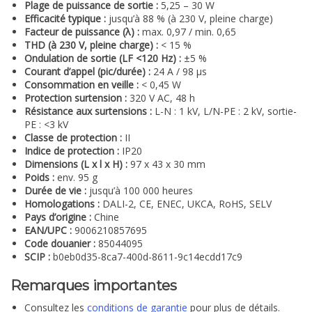
Plage de puissance de sortie :
5,25 – 30 W
Efficacité typique :
jusqu’à 88 % (à 230 V, pleine charge)
Facteur de puissance (λ) :
max. 0,97 / min. 0,65
THD (à 230 V, pleine charge) :
< 15 %
Ondulation de sortie (LF <120 Hz) :
±5 %
Courant d’appel (pic/durée) :
24 A / 98 µs
Consommation en veille :
< 0,45 W
Protection surtension :
320 V AC, 48 h
Résistance aux surtensions :
L-N : 1 kV, L/N-PE : 2 kV, sortie-
PE : <3 kV
Classe de protection :
II
Indice de protection :
IP20
Dimensions (L x l x H) :
97 x 43 x 30 mm
Poids :
env. 95 g
Durée de vie :
jusqu’à 100 000 heures
Homologations :
DALI-2, CE, ENEC, UKCA, RoHS, SELV
Pays d’origine :
Chine
EAN/UPC :
9006210857695
Code douanier :
85044095
SCIP :
b0eb0d35-8ca7-400d-8611-9c14ecdd17c9
Remarques importantes
Consultez les
conditions de garantie
pour plus de détails.