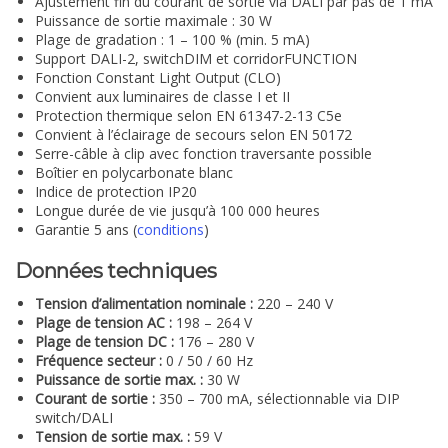
Ajustement fin du courant de sortie via DALI par pas de 1 mA
Puissance de sortie maximale : 30 W
Plage de gradation : 1 – 100 % (min. 5 mA)
Support DALI-2, switchDIM et corridorFUNCTION
Fonction Constant Light Output (CLO)
Convient aux luminaires de classe I et II
Protection thermique selon EN 61347-2-13 C5e
Convient à l’éclairage de secours selon EN 50172
Serre-câble à clip avec fonction traversante possible
Boîtier en polycarbonate blanc
Indice de protection IP20
Longue durée de vie jusqu’à 100 000 heures
Garantie 5 ans (
conditions
)
Données techniques
Tension d’alimentation nominale :
220 – 240 V
Plage de tension AC :
198 – 264 V
Plage de tension DC :
176 – 280 V
Fréquence secteur :
0 / 50 / 60 Hz
Puissance de sortie max. :
30 W
Courant de sortie :
350 – 700 mA, sélectionnable via DIP
switch/DALI
Tension de sortie max. :
59 V