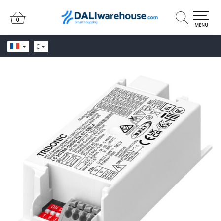
0
0
MENU
€