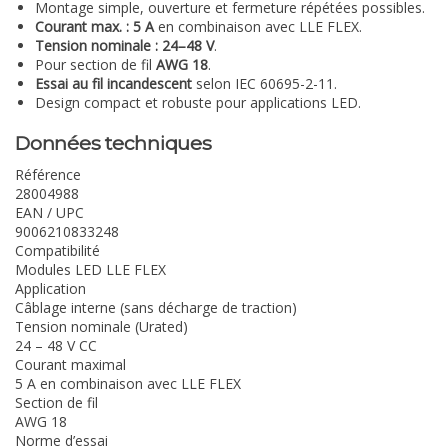
Montage simple, ouverture et fermeture répétées possibles.
Courant max. : 5 A
en combinaison avec LLE FLEX.
Tension nominale : 24–48 V
.
Pour section de fil
AWG 18
.
Essai au fil incandescent
selon IEC 60695-2-11.
Design compact et robuste pour applications LED.
Données techniques
Référence
28004988
EAN / UPC
9006210833248
Compatibilité
Modules LED LLE FLEX
Application
Câblage interne (sans décharge de traction)
Tension nominale (Urated)
24 – 48 V CC
Courant maximal
5 A en combinaison avec LLE FLEX
Section de fil
AWG 18
Norme d’essai