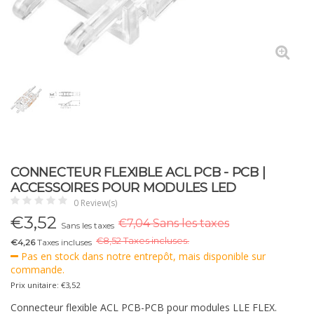
CONNECTEUR FLEXIBLE ACL PCB - PCB |
ACCESSOIRES POUR MODULES LED
0 Review(s)
€
3,52
€7,04 Sans les taxes
Sans les taxes
€
8,52 Taxes incluses.
€4,26
Taxes incluses
Pas en stock dans notre entrepôt, mais disponible sur
commande.
Prix unitaire: €3,52
Connecteur flexible ACL PCB-PCB pour modules LLE FLEX.