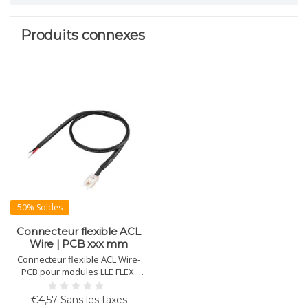
Produits connexes
50% Soldes
Connecteur flexible ACL
Wire | PCB xxx mm
Connecteur flexible ACL Wire-
PCB pour modules LLE FLEX.
Câblage interne (AWG18), câble
100/500/2000 mm, facile et
€4,57 Sans les taxes