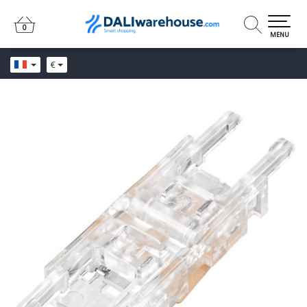
0
0
MENU
€