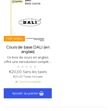
72% Soldes
Cours de base DALI (en
anglais)
Ce livre de cours en anglais
offre une introduction complète
à DALI, incluant DALI1 et DALI2,
la norme IEC 62386 et des
€20,00 Sans les taxes
exercices pratiques. En promo,
€24,20 Taxes incluses
stock limité!
Commandable
Ajouter au panier