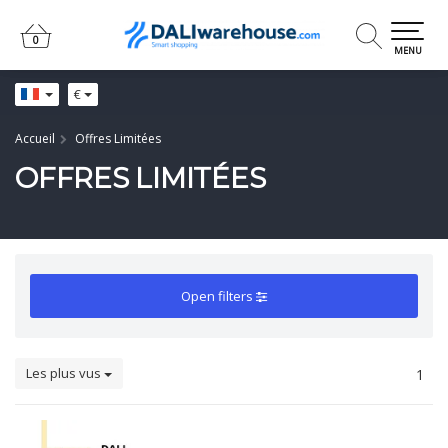
0
0
MENU
€
Accueil
Offres Limitées
OFFRES LIMITÉES
Open filters
Les plus vus
1