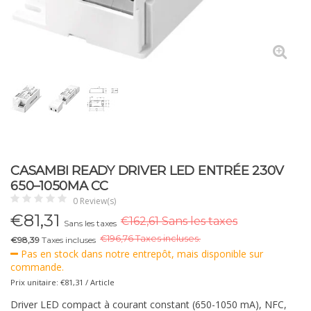
CASAMBI READY DRIVER LED ENTRÉE 230V
650–1050MA CC
0 Review(s)
€
81,31
€162,61 Sans les taxes
Sans les taxes
€
196,76 Taxes incluses.
€98,39
Taxes incluses
Pas en stock dans notre entrepôt, mais disponible sur
commande.
Prix unitaire: €81,31 / Article
Driver LED compact à courant constant (650-1050 mA), NFC,