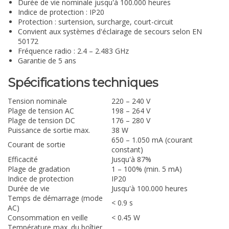
Durée de vie nominale jusqu'à 100.000 heures
Indice de protection : IP20
Protection : surtension, surcharge, court-circuit
Convient aux systèmes d'éclairage de secours selon EN
50172
Fréquence radio : 2.4 – 2.483 GHz
Garantie de 5 ans
Spécifications techniques
Tension nominale
220 – 240 V
Plage de tension AC
198 – 264 V
Plage de tension DC
176 – 280 V
Puissance de sortie max.
38 W
650 – 1.050 mA (courant
Courant de sortie
constant)
Efficacité
Jusqu'à 87%
Plage de gradation
1 – 100% (min. 5 mA)
Indice de protection
IP20
Durée de vie
Jusqu'à 100.000 heures
Temps de démarrage (mode
< 0.9 s
AC)
Consommation en veille
< 0.45 W
Température max. du boîtier