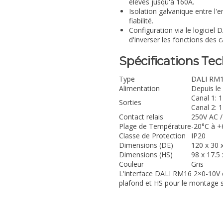
élevés jusqu'à 160A.
Isolation galvanique entre l'e
fiabilité.
Configuration via le logiciel 
d'inverser les fonctions des 
Spécifications Te
Type
DALI RM1
Alimentation
Depuis le
Canal 1: 
Sorties
Canal 2: 
Contact relais
250V AC /
Plage de Température
-20°C à +
Classe de Protection
IP20
Dimensions (DE)
120 x 30
Dimensions (HS)
98 x 17.5
Couleur
Gris
L'interface DALI RM16 2×0-10V es
plafond et HS pour le montage su