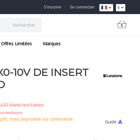
S'inscrire
|
Se connecter
€
Rechercher
0
Offres Limitées
Marques
X0-10V DE INSERT
D
,00 Sans les taxes
es incluses.
epôt, mais disponible sur commande.
Guide