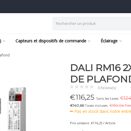
)
Capteurs et dispositifs de commande
Éclairage
lafond
DALI RM16 2
DE PLAFON
0 Review(s)
€
116,25
€124
Sans les taxes
€140,66
Taxes incluses
€
150,04 Tax
Pas en stock dans notre entr
Prix unitaire: €116,25 / Article