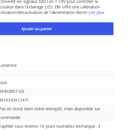
onvertit les signaux DALI en 1-10V pour contrôler la
ouleur dans l'éclairage LED. Elle offre une calibration
ctivation/désactivation de l'alimentation électri
Lire plus
Ajouter au panier
Lunatone
Non
89453857-DE
9010342012471
Pas en stock dans notre entrepôt, mais disponible sur
commande.
Expédié sous environ 10 jours ouvrables (remarque : il