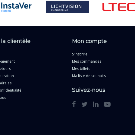
 la clientèle
Mon compte
S'inscrire
paiement
Mes commandes
etours
Mes billets
paration
Ma liste de souhaits
nérales
Suivez-nous
nfidentialité
nous