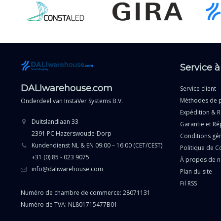
Service à
DALIwarehouse.com
Service client
Méthodes de 
Onderdeel van
InstaVer Systems B.V.
Expédition & R
Duitslandlaan 33
Garantie et Ré
2391 PC Hazerswoude-Dorp
Conditions gé
Kundendienst NL & EN 09:00 – 16:00 (CET/CEST)
Politique de Co
+31 (0) 85 - 023 9075
À propos de 
info@daliwarehouse.com
Plan du site
Fil RSS
Numéro de chambre de commerce: 28071131
Numéro de TVA: NL801715477B01