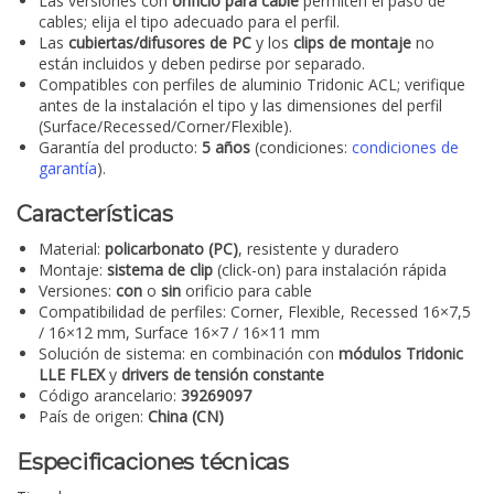
Las versiones con
orificio para cable
permiten el paso de
cables; elija el tipo adecuado para el perfil.
Las
cubiertas/difusores de PC
y los
clips de montaje
no
están incluidos y deben pedirse por separado.
Compatibles con perfiles de aluminio Tridonic ACL; verifique
antes de la instalación el tipo y las dimensiones del perfil
(Surface/Recessed/Corner/Flexible).
Garantía del producto:
5 años
(condiciones:
condiciones de
garantía
).
Características
Material:
policarbonato (PC)
, resistente y duradero
Montaje:
sistema de clip
(click-on) para instalación rápida
Versiones:
con
o
sin
orificio para cable
Compatibilidad de perfiles: Corner, Flexible, Recessed 16×7,5
/ 16×12 mm, Surface 16×7 / 16×11 mm
Solución de sistema: en combinación con
módulos Tridonic
LLE FLEX
y
drivers de tensión constante
Código arancelario:
39269097
País de origen:
China (CN)
Especificaciones técnicas