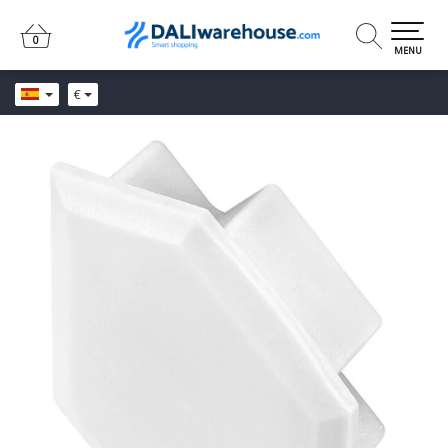
0
0
MENU
€