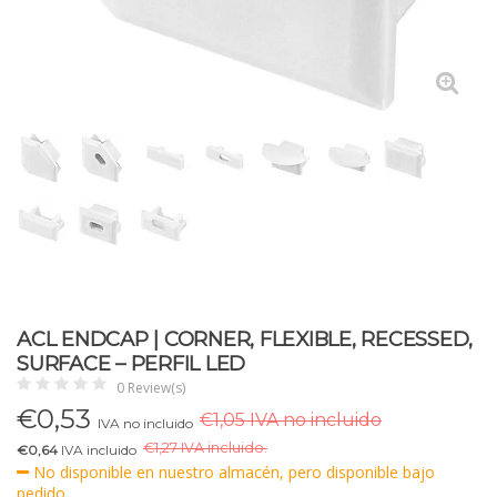
ACL ENDCAP | CORNER, FLEXIBLE, RECESSED,
SURFACE – PERFIL LED
0 Review(s)
€
0,53
€1,05 IVA no incluido
IVA no incluido
€
1,27 IVA incluido.
€0,64
IVA incluido
No disponible en nuestro almacén, pero disponible bajo
pedido.