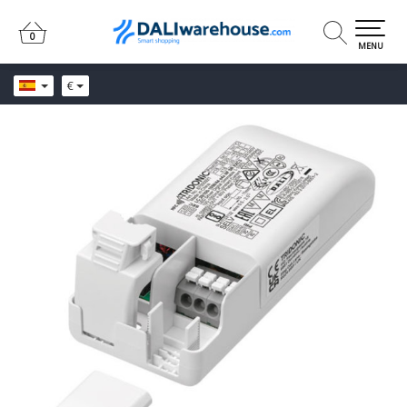
0
0
MENU
€