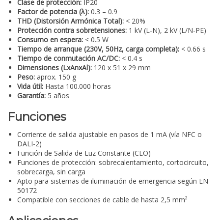
Clase de protección:
IP20
Factor de potencia (λ):
0.3 – 0.9
THD (Distorsión Armónica Total):
< 20%
Protección contra sobretensiones:
1 kV (L-N), 2 kV (L/N-PE)
Consumo en espera:
< 0.5 W
Tiempo de arranque (230V, 50Hz, carga completa):
< 0.66 s
Tiempo de conmutación AC/DC:
< 0.4 s
Dimensiones (LxAnxAl):
120 x 51 x 29 mm
Peso:
aprox. 150 g
Vida útil:
Hasta 100.000 horas
Garantía:
5 años
Funciones
Corriente de salida ajustable en pasos de 1 mA (vía NFC o
DALI-2)
Función de Salida de Luz Constante (CLO)
Funciones de protección: sobrecalentamiento, cortocircuito,
sobrecarga, sin carga
Apto para sistemas de iluminación de emergencia según EN
50172
Compatible con secciones de cable de hasta 2,5 mm²