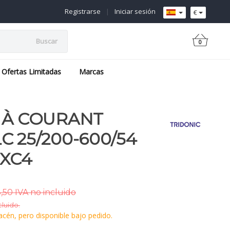
Registrarse
|
Iniciar sesión
€
Buscar
0
Ofertas Limitadas
Marcas
 À COURANT
C 25/200-600/54
EXC4
,50 IVA no incluido
cluido.
cén, pero disponible bajo pedido.