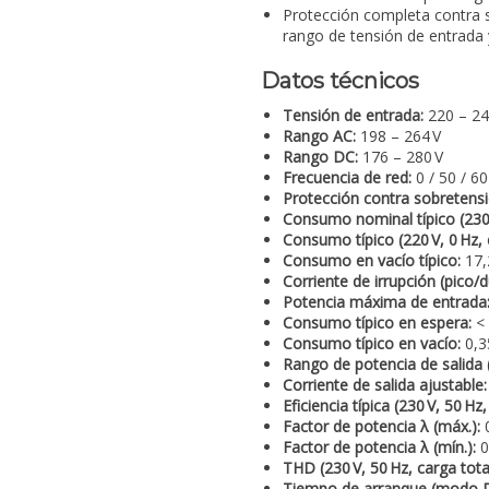
Protección completa contra s
rango de tensión de entrada 
Datos técnicos
Tensión de entrada:
220 – 24
Rango AC:
198 – 264 V
Rango DC:
176 – 280 V
Frecuencia de red:
0 / 50 / 60
Protección contra sobretensi
Consumo nominal típico (230 V
Consumo típico (220 V, 0 Hz, 
Consumo en vacío típico:
17,
Corriente de irrupción (pico/d
Potencia máxima de entrada
Consumo típico en espera:
< 
Consumo típico en vacío:
0,3
Rango de potencia de salida 
Corriente de salida ajustable:
Eficiencia típica (230 V, 50 Hz,
Factor de potencia λ (máx.):
0
Factor de potencia λ (mín.):
0
THD (230 V, 50 Hz, carga total
Tiempo de arranque (modo 