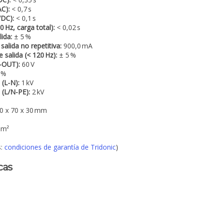
C):
< 0,7 s
DC):
< 0,1 s
 Hz, carga total):
< 0,02 s
ida:
± 5 %
alida no repetitiva:
900,0 mA
 salida (< 120 Hz):
± 5 %
-OUT):
60 V
 %
 (L-N):
1 kV
 (L/N-PE):
2 kV
0 x 70 x 30 mm
mm²
s:
condiciones de garantía de Tridonic
)
cas