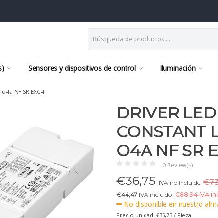
s)
Sensores y dispositivos de control
Iluminación
4 o4a NF SR EXC4
DRIVER LED
CONSTANT L
O4A NF SR 
0 Review(s)
€
36,75
€73
IVA no incluido
€44,47
IVA incluido
€
88,94 IVA in
No disponible en nuestro alma
Precio unidad: €36,75 / Pieza