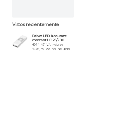
Vistos recientemente
Driver LED à courant
constant LC 25/200-
600/54 o4a NF SR EXC4
€44,47
IVA incluido
€36,75 IVA no incluido