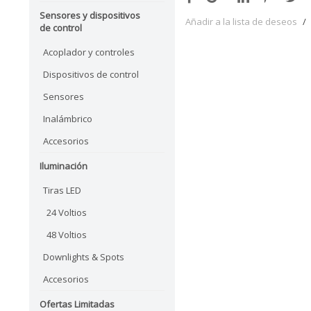
Sensores y dispositivos
Añadir a la lista de deseos
/
de control
Acoplador y controles
Dispositivos de control
Sensores
Inalámbrico
Accesorios
Iluminación
Tiras LED
24 Voltios
48 Voltios
Downlights & Spots
Accesorios
Ofertas Limitadas