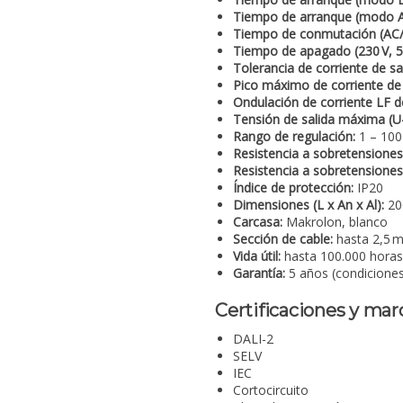
Tiempo de arranque (modo A
Tiempo de conmutación (AC/
Tiempo de apagado (230 V, 50
Tolerancia de corriente de sal
Pico máximo de corriente de s
Ondulación de corriente LF de
Tensión de salida máxima (U
Rango de regulación:
1 – 100
Resistencia a sobretensiones
Resistencia a sobretensiones
Índice de protección:
IP20
Dimensiones (L x An x Al):
20
Carcasa:
Makrolon, blanco
Sección de cable:
hasta 2,5 
Vida útil:
hasta 100.000 horas
Garantía:
5 años (condicione
Certificaciones y mar
DALI-2
SELV
IEC
Cortocircuito