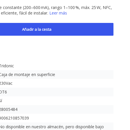
nte constante (200–600 mA), rango 1–100 %, máx. 25 W, NFC,
iciente, fácil de instalar.
Leer más
Añadir a la cesta
Tridonic
Caja de montaje en superficie
230Vac
DT6
Sí
28005484
9006210857039
No disponible en nuestro almacén, pero disponible bajo