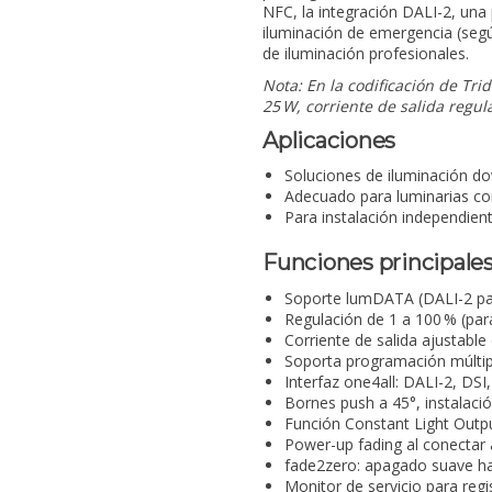
NFC, la integración DALI-2, una 
iluminación de emergencia (segú
de iluminación profesionales.
Nota: En la codificación de Tri
25 W, corriente de salida regu
Aplicaciones
Soluciones de iluminación dow
Adecuado para luminarias co
Para instalación independie
Funciones principale
Soporte lumDATA (DALI-2 par
Regulación de 1 a 100 % (para
Corriente de salida ajustabl
Soporta programación múltip
Interfaz one4all: DALI-2, D
Bornes push a 45°, instalaci
Función Constant Light Outp
Power-up fading al conectar 
fade2zero: apagado suave ha
Monitor de servicio para reg