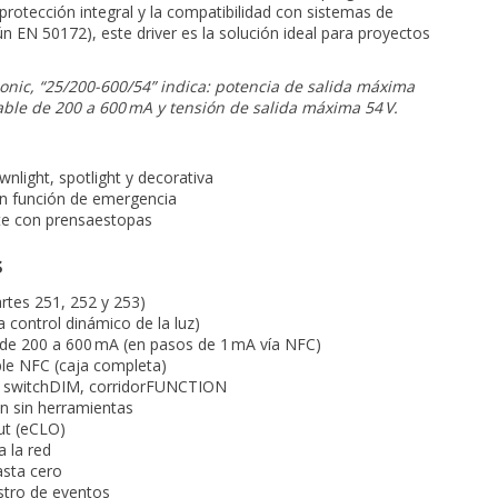
protección integral y la compatibilidad con sistemas de
n EN 50172), este driver es la solución ideal para proyectos
donic, “25/200-600/54” indica: potencia de salida máxima
lable de 200 a 600 mA y tensión de salida máxima 54 V.
nlight, spotlight y decorativa
n función de emergencia
nte con prensaestopas
s
tes 251, 252 y 253)
 control dinámico de la luz)
e de 200 a 600 mA (en pasos de 1 mA vía NFC)
le NFC (caja completa)
SI, switchDIM, corridorFUNCTION
ón sin herramientas
ut (eCLO)
a la red
sta cero
istro de eventos