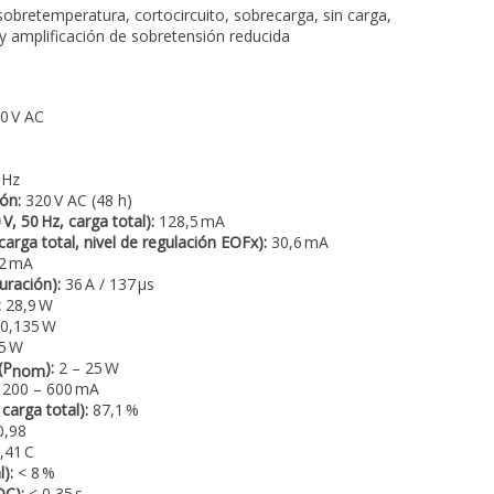
obretemperatura, cortocircuito, sobrecarga, sin carga,
y amplificación de sobretensión reducida
0 V AC
 Hz
ón:
320 V AC (48 h)
, 50 Hz, carga total):
128,5 mA
carga total, nivel de regulación EOFx):
30,6 mA
2 mA
uración):
36 A / 137 µs
:
28,9 W
0,135 W
5 W
(P
):
2 – 25 W
nom
200 – 600 mA
 carga total):
87,1 %
,98
,41 C
):
< 8 %
DC):
< 0,35 s