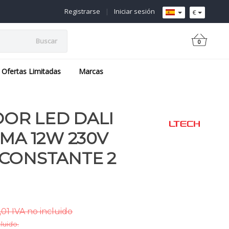
Registrarse
|
Iniciar sesión
€
Buscar
0
Ofertas Limitadas
Marcas
OR LED DALI
0MA 12W 230V
CONSTANTE 2
01 IVA no incluido
cluido.