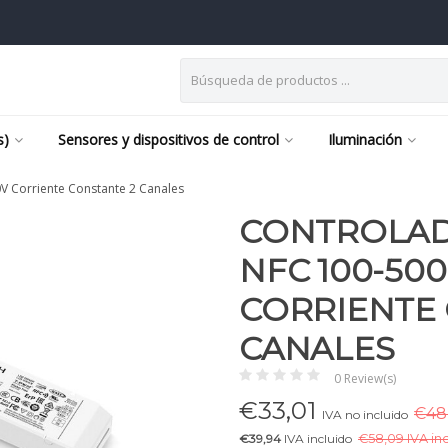
s)
Sensores y dispositivos de control
Iluminación
 Corriente Constante 2 Canales
CONTROLAD
NFC 100-50
CORRIENTE 
CANALES
0 Review(s)
€
33,01
€48,
IVA no incluido
€39,94
IVA incluido
€
58,09 IVA in