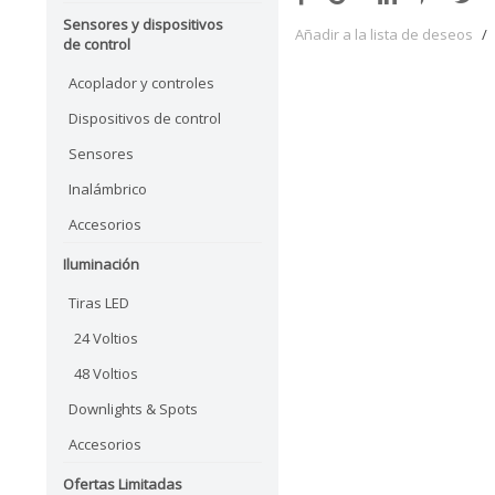
Sensores y dispositivos
Añadir a la lista de deseos
/
de control
Acoplador y controles
Dispositivos de control
Sensores
Inalámbrico
Accesorios
Iluminación
Tiras LED
24 Voltios
48 Voltios
Downlights & Spots
Accesorios
Ofertas Limitadas