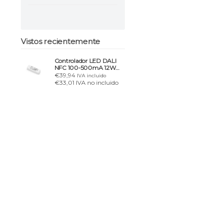
Vistos recientemente
Controlador LED DALI
NFC 100-500mA 12W
230V Corriente
€39,94
IVA incluido
Constante 2 Canales
€33,01 IVA no incluido