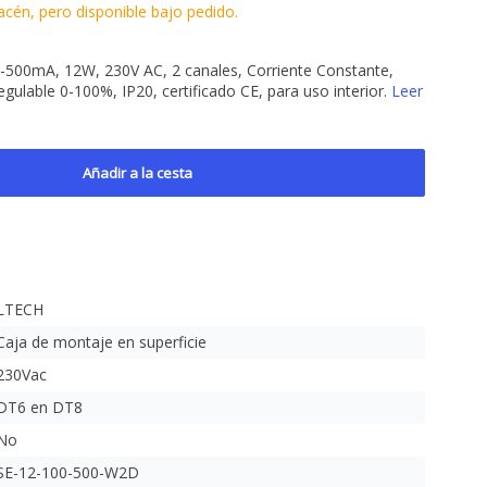
cén, pero disponible bajo pedido.
500mA, 12W, 230V AC, 2 canales, Corriente Constante,
egulable 0-100%, IP20, certificado CE, para uso interior.
Leer
Añadir a la cesta
LTECH
Caja de montaje en superficie
230Vac
DT6 en DT8
No
SE-12-100-500-W2D