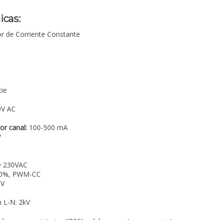
icas:
r de Corriente Constante
cie
0V AC
or canal:
100-500 mA
W
 230VAC
00%, PWM-CC
UV
 L-N: 2kV