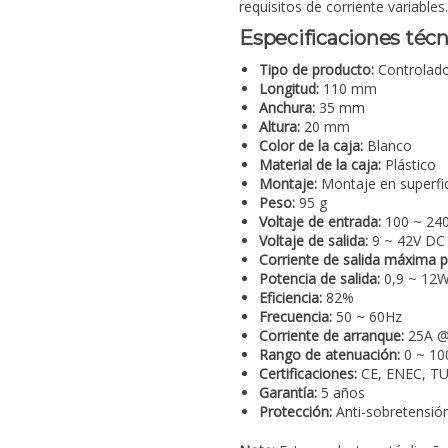
requisitos de corriente variables.
Especificaciones técn
Tipo de producto:
Controlado
Longitud:
110 mm
Anchura:
35 mm
Altura:
20 mm
Color de la caja:
Blanco
Material de la caja:
Plástico
Montaje:
Montaje en superfi
Peso:
95 g
Voltaje de entrada:
100 ~ 24
Voltaje de salida:
9 ~ 42V DC
Corriente de salida máxima p
Potencia de salida:
0,9 ~ 12
Eficiencia:
82%
Frecuencia:
50 ~ 60Hz
Corriente de arranque:
25A @
Rango de atenuación:
0 ~ 1
Certificaciones:
CE, ENEC, T
Garantía:
5 años
Protección:
Anti-sobretensión