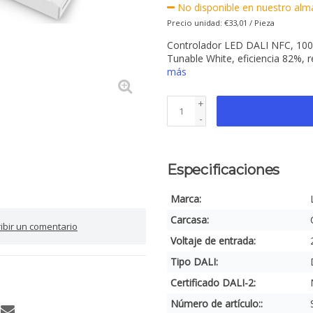
No disponible en nuestro alma
Precio unidad: €33,01 / Pieza
Controlador LED DALI NFC, 100-
Tunable White, eficiencia 82%, r
más
+
-
Especificaciones
Marca:
Carcasa:
ribir un comentario
Voltaje de entrada:
Tipo DALI:
Certificado DALI-2:
Número de artículo::