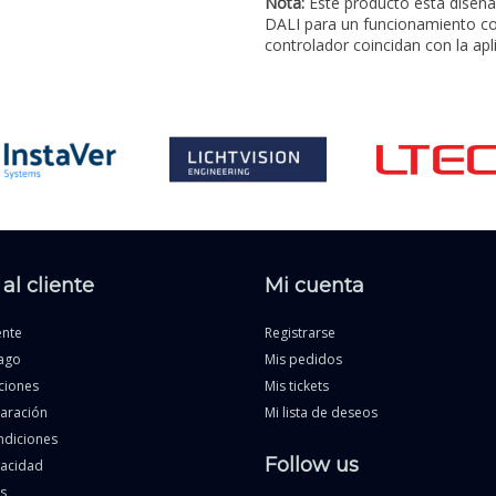
Nota:
Este producto está diseña
DALI para un funcionamiento com
controlador coincidan con la ap
al cliente
Mi cuenta
ente
Registrarse
ago
Mis pedidos
ciones
Mis tickets
paración
Mi lista de deseos
ndiciones
Follow us
vacidad
s