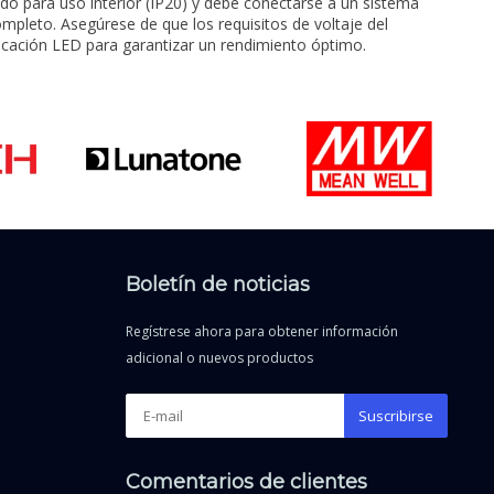
do para uso interior (IP20) y debe conectarse a un sistema
pleto. Asegúrese de que los requisitos de voltaje del
licación LED para garantizar un rendimiento óptimo.
Boletín de noticias
Regístrese ahora para obtener información
adicional o nuevos productos
Suscribirse
Comentarios de clientes