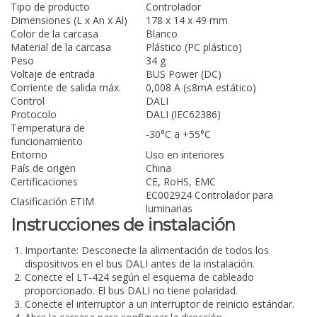
Tipo de producto
Controlador
Dimensiones (L x An x Al)
178 x 14 x 49 mm
Color de la carcasa
Blanco
Material de la carcasa
Plástico (PC plástico)
Peso
34 g
Voltaje de entrada
BUS Power (DC)
Corriente de salida máx.
0,008 A (≤8mA estático)
Control
DALI
Protocolo
DALI (IEC62386)
Temperatura de
-30°C a +55°C
funcionamiento
Entorno
Uso en interiores
País de origen
China
Certificaciones
CE, RoHS, EMC
EC002924 Controlador para
Clasificación ETIM
luminarias
Instrucciones de instalación
Importante:
Desconecte la alimentación de todos los
dispositivos en el bus DALI antes de la instalación.
Conecte el LT-424 según el esquema de cableado
proporcionado. El bus DALI no tiene polaridad.
Conecte el interruptor a un interruptor de reinicio estándar.