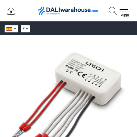
0
0
MENU
€