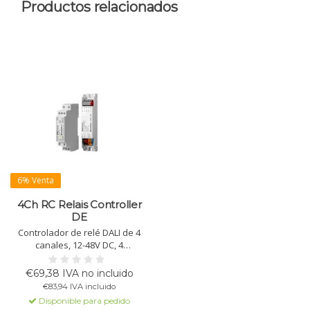
Productos relacionados
6% Venta
4Ch RC Relais Controller
DE
Controlador de relé DALI de 4
canales, 12-48V DC, 4
direcciones DALI, corriente de
entrada máxima 8A, corriente de
€69,38 IVA no incluido
salida máxima por canal 2A,
€83,94 IVA incluido
IP20, configurable mediante DALI
Disponible para pedido
Cockpit. Adecuado para montaje