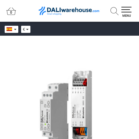
0
0
MENU
€