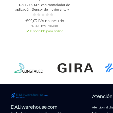
DALI-2 CS Mini con controlador de
aplicación. Sensor de movimiento y luz
para control de luz constante.
Adecuado para interiores y exteriores,
€95,63 IVA no incluido
disponible en negro y blanco.
€115,71 IVA incluido
Disponible para pedido
Atención 
DALIwarehouse.com
Atención al cli