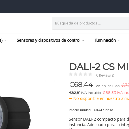
s)
Sensores y dispositivos de control
Iluminación
DALI-2 CS M
0 Review(s)
€
68,44
€73
IVA no incluido
€82,81
IVA incluido
€
88,33 IVA inc
No disponible en nuestro alma
Precio unidad: €68,44 / Pieza
Sensor DALI-2 compacto para d
instancia. Adecuado para la inte