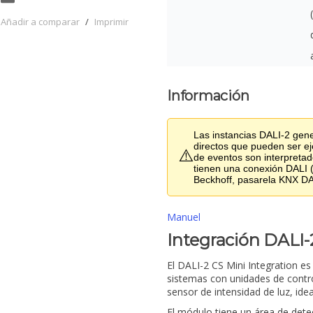
Añadir a comparar
/
Imprimir
Información
Las instancias DALI-2 gen
directos que pueden ser e
⚠️
de eventos son interpreta
tienen una conexión DALI
Beckhoff, pasarela KNX D
Manuel
Integración DALI-
El DALI-2 CS Mini Integration 
sistemas con unidades de contro
sensor de intensidad de luz, idea
El módulo tiene un área de dete