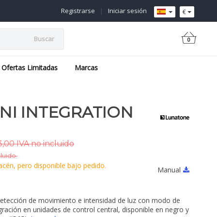
Registrarse
|
Iniciar sesión
€
Buscar
0
Ofertas Limitadas
Marcas
INI INTEGRATION
,00 IVA no incluido
luido.
cén, pero disponible bajo pedido.
Manual
etección de movimiento e intensidad de luz con modo de
gración en unidades de control central, disponible en negro y