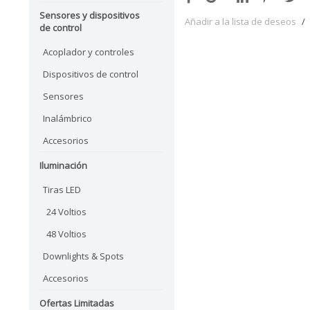
Sensores y dispositivos
Añadir a la lista de deseos
/
de control
Acoplador y controles
Dispositivos de control
Sensores
Inalámbrico
Accesorios
Iluminación
Tiras LED
24 Voltios
48 Voltios
Downlights & Spots
Accesorios
Ofertas Limitadas