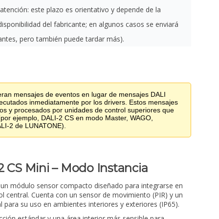
(atención: este plazo es orientativo y depende de la
disponibilidad del fabricante; en algunos casos se enviará
antes, pero también puede tardar más).
eran mensajes de eventos en lugar de mensajes DALI
jecutados inmediatamente por los drivers. Estos mensajes
dos y procesados por unidades de control superiores que
 (por ejemplo, DALI-2 CS en modo Master, WAGO,
ALI-2 de LUNATONE).
2 CS Mini – Modo Instancia
es un módulo sensor compacto diseñado para integrarse en
l central. Cuenta con un sensor de movimiento (PIR) y un
l para su uso en ambientes interiores y exteriores (IP65).
cción estándar y una área interior más sensible para