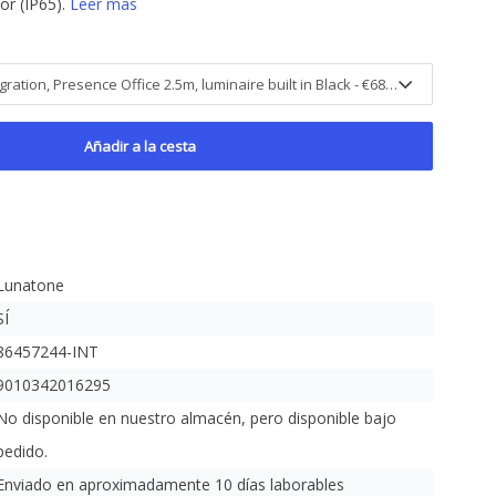
ior (IP65).
Leer más
Añadir a la cesta
Lunatone
SÍ
86457244-INT
9010342016295
No disponible en nuestro almacén, pero disponible bajo
pedido.
Enviado en aproximadamente 10 días laborables