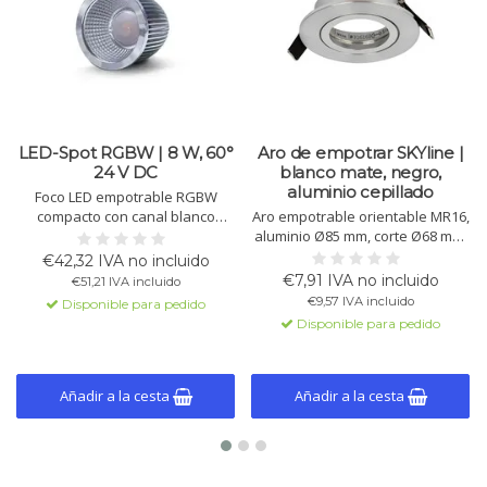
LED-Spot RGBW | 8 W, 60°
Aro de empotrar SKYline |
24 V DC
blanco mate, negro,
aluminio cepillado
Foco LED empotrable RGBW
compacto con canal blanco
Aro empotrable orientable MR16,
cálido, CRI > 90 y luz uniforme. 8
aluminio Ø85 mm, corte Ø68 mm,
W, 60°, funciona a 24 V DC CV con
inclinable 50°, instalación
€42,32 IVA no incluido
controlador PWM. Ideal para
sencilla. Disponible en blanco
€7,91 IVA no incluido
€51,21 IVA incluido
ambiente y acentos.
mate, negro y aluminio cepillado.
€9,57 IVA incluido
Disponible para pedido
Disponible para pedido
Añadir a la cesta
Añadir a la cesta