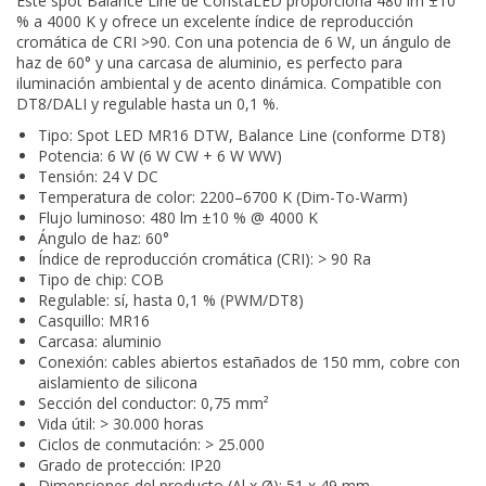
Este spot Balance Line de ConstaLED proporciona 480 lm ±10
% a 4000 K y ofrece un excelente índice de reproducción
cromática de CRI >90. Con una potencia de 6 W, un ángulo de
haz de 60° y una carcasa de aluminio, es perfecto para
iluminación ambiental y de acento dinámica. Compatible con
DT8/DALI y regulable hasta un 0,1 %.
Tipo: Spot LED MR16 DTW, Balance Line (conforme DT8)
Potencia: 6 W (6 W CW + 6 W WW)
Tensión: 24 V DC
Temperatura de color: 2200–6700 K (Dim-To-Warm)
Flujo luminoso: 480 lm ±10 % @ 4000 K
Ángulo de haz: 60°
Índice de reproducción cromática (CRI): > 90 Ra
Tipo de chip: COB
Regulable: sí, hasta 0,1 % (PWM/DT8)
Casquillo: MR16
Carcasa: aluminio
Conexión: cables abiertos estañados de 150 mm, cobre con
aislamiento de silicona
Sección del conductor: 0,75 mm²
Vida útil: > 30.000 horas
Ciclos de conmutación: > 25.000
Grado de protección: IP20
Dimensiones del producto (Al x Ø): 51 x 49 mm