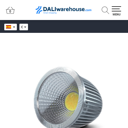
0
0
MENU
€