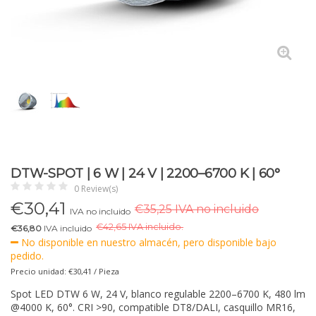
DTW-SPOT | 6 W | 24 V | 2200–6700 K | 60°
0 Review(s)
€
30,41
€35,25 IVA no incluido
IVA no incluido
€
42,65 IVA incluido.
€36,80
IVA incluido
No disponible en nuestro almacén, pero disponible bajo
pedido.
Precio unidad: €30,41 / Pieza
Spot LED DTW 6 W, 24 V, blanco regulable 2200–6700 K, 480 lm
@4000 K, 60°. CRI >90, compatible DT8/DALI, casquillo MR16,