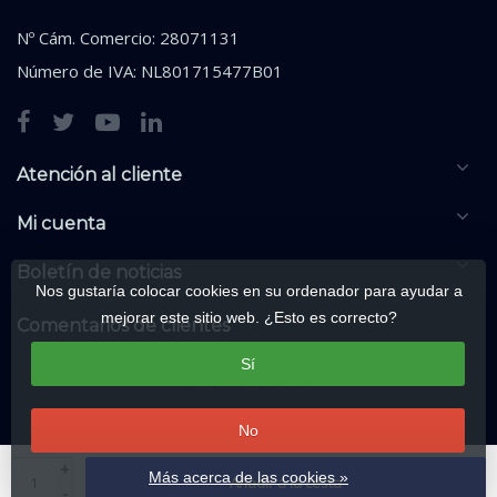
Nº Cám. Comercio: 28071131
Número de IVA: NL801715477B01
Atención al cliente
Mi cuenta
Boletín de noticias
Nos gustaría colocar cookies en su ordenador para ayudar a
mejorar este sitio web. ¿Esto es correcto?
Comentarios de clientes
Sí
No
+
Más acerca de las cookies »
Añadir a la cesta
-