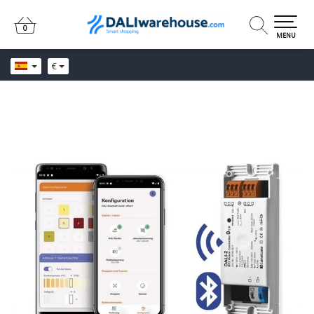
0
0
MENU
€