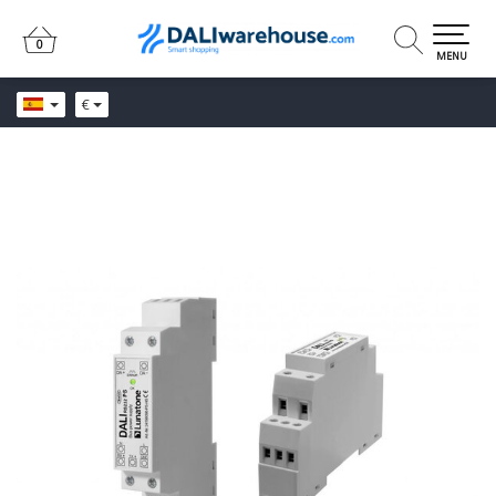
0
0
MENU
€