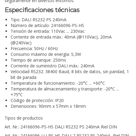
seguramente en diversos entornos.
Especificaciones técnicas
Tipo: DALI RS232 PS 240mA
Número de artículo: 24166096-PS-HS
Tensión de entrada: 110Vac ... 230Vac
Corriente de entrada máx.: 40mA (@110Vac), 20mA
(@240Vac)
Frecuencia: 50Hz / 60Hz
Consumo máximo de energía: 5,3W
Tiempo de arranque: 250ms
Corriente de suministro DALI máx.: 240mA
Velocidad RS232: 38400 Baud, 8 bits de datos, sin paridad, 1
bit de parada
Temperatura de funcionamiento: -20°C ... +60°C
Temperatura de almacenamiento y transporte: -20°C ...
+75°C
Código de protección: IP20
Dimensiones: 90mm x 57mm x 18mm
Tipos de productos
Art. Nr.: 24166096-PS-HS DALI RS232 PS 240mA Riel DIN
Art. Nr.: 24166096-LU-PS-HS DALI-2 RS232 PS 240mA, Riel DIN,