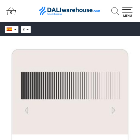
0
0
MENU
€