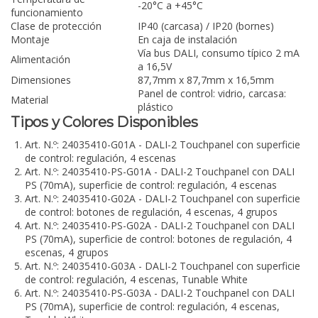
-20°C a +45°C
funcionamiento
Clase de protección
IP40 (carcasa) / IP20 (bornes)
Montaje
En caja de instalación
Vía bus DALI, consumo típico 2 mA
Alimentación
a 16,5V
Dimensiones
87,7mm x 87,7mm x 16,5mm
Panel de control: vidrio, carcasa:
Material
plástico
Tipos y Colores Disponibles
Art. N.º: 24035410-G01A - DALI-2 Touchpanel con superficie
de control: regulación, 4 escenas
Art. N.º: 24035410-PS-G01A - DALI-2 Touchpanel con DALI
PS (70mA), superficie de control: regulación, 4 escenas
Art. N.º: 24035410-G02A - DALI-2 Touchpanel con superficie
de control: botones de regulación, 4 escenas, 4 grupos
Art. N.º: 24035410-PS-G02A - DALI-2 Touchpanel con DALI
PS (70mA), superficie de control: botones de regulación, 4
escenas, 4 grupos
Art. N.º: 24035410-G03A - DALI-2 Touchpanel con superficie
de control: regulación, 4 escenas, Tunable White
Art. N.º: 24035410-PS-G03A - DALI-2 Touchpanel con DALI
PS (70mA), superficie de control: regulación, 4 escenas,