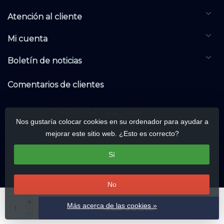
Atención al cliente
Mi cuenta
Boletín de noticias
Comentarios de clientes
Nos gustaría colocar cookies en su ordenador para ayudar a
mejorar este sitio web. ¿Esto es correcto?
Sí
No
© Copyright 2026 DALIwarehouse.com | All rights reserved | Alle rechten
+
Más acerca de las cookies »
Añadir a la cesta
voorbehouden
-