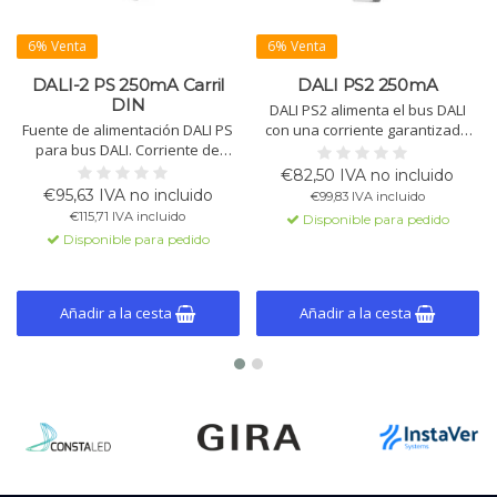
6% Venta
6% Venta
DALI-2 PS 250mA Carril
DALI PS2 250mA
DIN
DALI PS2 alimenta el bus DALI
Fuente de alimentación DALI PS
con una corriente garantizada
para bus DALI. Corriente de
de 200mA (máx. 250mA), apto
salida 250mA, montaje en riel
para 64 dispositivos DALI.
€82,50 IVA no incluido
DIN. Soporta 64 dispositivos
Funciona globalmente con 110-
€95,63 IVA no incluido
€99,83 IVA incluido
DALI. Voltaje de entrada 120-
240Vac.
€115,71 IVA incluido
Disponible para pedido
240Vac, IP40. A prueba de
Disponible para pedido
cortocircuitos, tiempo de
arranque 250ms, temperatura
de operación -20°C a +55°C.
Añadir a la cesta
Añadir a la cesta